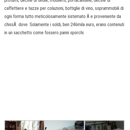
profumi, decine di sedie, mobiletti, portacandele, decine di
caffettiere e tazze per colazioni, bottiglie di vino, soprammobili di
ogni forma tutto meticolosamente sistemato Â e proveniente da
chissÃ dove. Solamente i soldi, ben 246mila euro, erano contenuti
in un sacchetto come fossero panni sporchi.