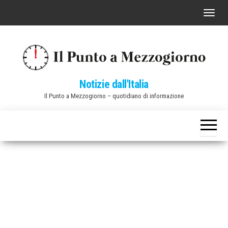
Vai
C
al
o
contenuto
m
m
u
Notizie dall'Italia
t
Il Punto a Mezzogiorno – quotidiano di informazione
a
n
a
v
i
g
a
z
i