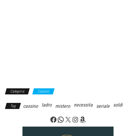
Categoria
Cassino
ladro
necessita
soldi
cassino
mistero
seriale
Tag
Facebook
WhatsApp
X
Instagram
Amazon