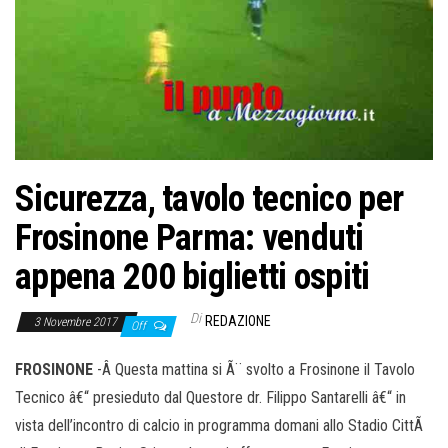
Sicurezza, tavolo tecnico per
Frosinone Parma: venduti
appena 200 biglietti ospiti
Di
REDAZIONE
3 Novembre 2017
Off
FROSINONE
-Â Questa mattina si Ã¨ svolto a Frosinone il Tavolo
Tecnico â€“ presieduto dal Questore dr. Filippo Santarelli â€“ in
vista dell’incontro di calcio in programma domani allo Stadio CittÃ