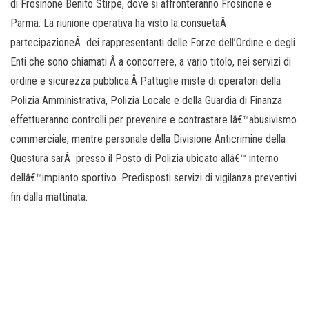
di Frosinone Benito Stirpe, dove si affronteranno Frosinone e
Parma. La riunione operativa ha visto la consuetaÂ
partecipazioneÂ dei rappresentanti delle Forze dell’Ordine e degli
Enti che sono chiamati Â a concorrere, a vario titolo, nei servizi di
ordine e sicurezza pubblica.Â Pattuglie miste di operatori della
Polizia Amministrativa, Polizia Locale e della Guardia di Finanza
effettueranno controlli per prevenire e contrastare lâ€™abusivismo
commerciale, mentre personale della Divisione Anticrimine della
Questura sarÃ presso il Posto di Polizia ubicato allâ€™ interno
dellâ€™impianto sportivo. Predisposti servizi di vigilanza preventivi
fin dalla mattinata.