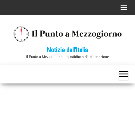
Vai
C
al
o
contenuto
m
m
u
Notizie dall'Italia
t
Il Punto a Mezzogiorno – quotidiano di informazione
a
n
a
v
i
g
a
z
i