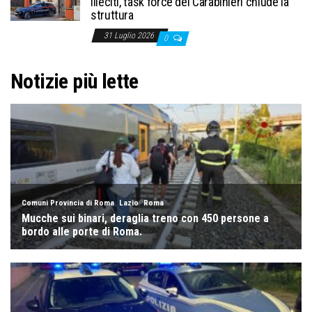
illeciti, task force dei Carabinieri chiude la
struttura
31 Luglio 2026
0
Notizie più lette