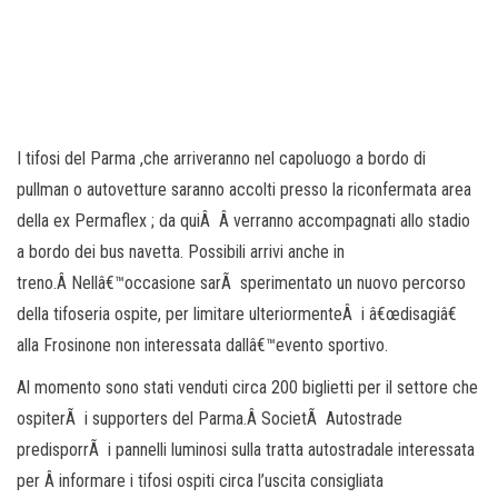
I tifosi del Parma ,che arriveranno nel capoluogo a bordo di
pullman o autovetture saranno accolti presso la riconfermata area
della ex Permaflex ; da quiÂ Â verranno accompagnati allo stadio
a bordo dei bus navetta. Possibili arrivi anche in
treno.Â Nellâ€™occasione sarÃ sperimentato un nuovo percorso
della tifoseria ospite, per limitare ulteriormenteÂ i â€œdisagiâ€
alla Frosinone non interessata dallâ€™evento sportivo.
Al momento sono stati venduti circa 200 biglietti per il settore che
ospiterÃ i supporters del Parma.Â SocietÃ Autostrade
predisporrÃ i pannelli luminosi sulla tratta autostradale interessata
per Â informare i tifosi ospiti circa l’uscita consigliata