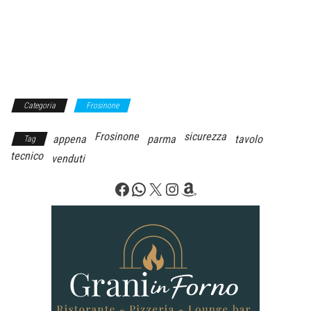
Categoria
Frosinone
Frosinone
sicurezza
appena
parma
tavolo
Tag
tecnico
venduti
Facebook
WhatsApp
X
Instagram
Amazon