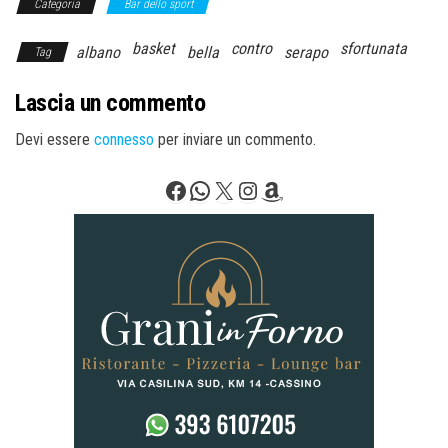
Categoria
Bar dello sport
basket
contro
sfortunata
albano
bella
serapo
Tag
Lascia un commento
Devi essere
connesso
per inviare un commento.
Facebook
WhatsApp
X
Instagram
Amazon