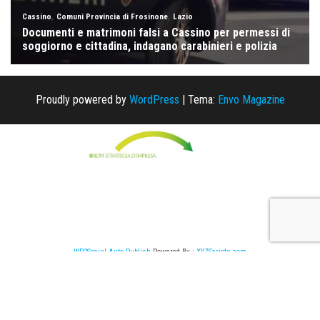
Proudly powered by
WordPress
|
Tema:
Envo Magazine
WP2Social Auto Publish
Powered By :
XYZScripts.com