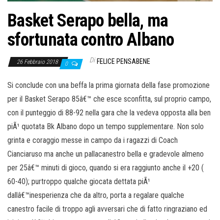
Basket Serapo bella, ma
sfortunata contro Albano
Di
FELICE PENSABENE
26 Febbraio 2018
0
Si conclude con una beffa la prima giornata della fase promozione
per il Basket Serapo 85â€™ che esce sconfitta, sul proprio campo,
con il punteggio di 88-92 nella gara che la vedeva opposta alla ben
piÃ¹ quotata Bk Albano dopo un tempo supplementare. Non solo
grinta e coraggio messe in campo da i ragazzi di Coach
Cianciaruso ma anche un pallacanestro bella e gradevole almeno
per 25â€™ minuti di gioco, quando si era raggiunto anche il +20 (
60-40); purtroppo qualche giocata dettata piÃ¹
dallâ€™inesperienza che da altro, porta a regalare qualche
canestro facile di troppo agli avversari che di fatto ringraziano ed