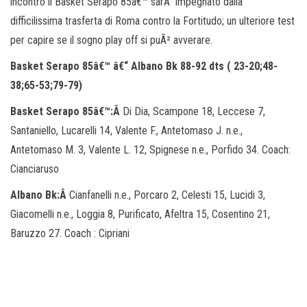
incontro il Basket Serapo 85â€™ sarÃ impegnato dalla
difficilissima trasferta di Roma contro la Fortitudo; un ulteriore test
per capire se il sogno play off si puÃ² avverare.
Basket Serapo 85â€™ â€“ Albano Bk 88-92 dts ( 23-20;48-
38;65-53;79-79)
Basket Serapo 85â€™:Â
Di Dia, Scampone 18, Leccese 7,
Santaniello, Lucarelli 14, Valente F., Antetomaso J. n.e.,
Antetomaso M. 3, Valente L. 12, Spignese n.e., Porfido 34. Coach:
Cianciaruso
Albano Bk:Â
Cianfanelli n.e., Porcaro 2, Celesti 15, Lucidi 3,
Giacomelli n.e., Loggia 8, Purificato, Afeltra 15, Cosentino 21,
Baruzzo 27. Coach : Cipriani