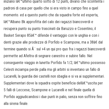
iniziano lâ€™ultimo quarto sotto di 12 punti, divario che scontenta i
padroni di casa per quello che si era visto in campo fino a quel
momento. ed a questo punto che da squadra forte ed esperta,
lâ€™Albano Bk approfitta del calo dei ragazzi biancoverdi e
recupera punto su punto trascinati da Baruzzo e Cosentino; il
Basket Serapo 85â€™ difende il vantaggio con le unghia e con i
denti grazie alle prodezze di Porfido e Scampone, ma a 38â€ dal
termine quando si Ã¨ sul +4 un qui pro quo fra i ragazzi biancoverdi
permette ad Afeltra di segnare canestro e subire fallo. Nel
conseguente viaggio in lunetta Porfido fa 1/2; lâ€™ultimo possesso
Celesti inciampa perde palla ma gli arbitri si inventano un fallo di
Lucarelli, la guardia dei castelli non sbaglia e si va ai supplementari.
Supplementari dove la squadra ospite beneficia dellâ€™uscita per
5 falli di Leccese, Scampone e Lucarelli e nel finale quella di
Porfido aggiudicandosi i due punti in palio, senza non soffrire fino
alla sirena finale.