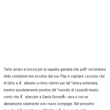
Tanto amaro in bocca per la squadra gaetana che puÃ² recriminare
delle condizioni non eccelse del suo Play e capitano Leccese che
di fatto si Ã¨ allenato a ritmo ridotto per lâ€™intera settimana,
mentre assolutamente positivo lâ€™esordio di Lucarelli tenuto
conto che Ã¨ sbarcato a Gaeta GiovedÃ¬ sera e con un
allenamento solamente con i nuovi compagni. Nel prossimo