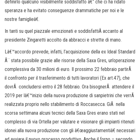
definirlo qualcuno visibilmente soddisfatto â€“ che ci ha ridato
speranza e ha evitato conseguenze drammatiche per noi e le
nostre famiglieâ€.
In tanti su quel piazzale emozionati e soddisfattiÂ accanto al
presidente Zingaretti accolto da abbracci e strette di mano.
Lâ€™accordo prevede, infatti, l’acquisizione della ex Ideal Standard
Ã¨ stata possibile grazie alle risorse della Saxa Gres, un’operazione
complessiva da 30 milioni di euro. Il prossimo 22 febbraio partirÃ
il confronto per il trasferimento di tutti lavoratori (Ex art.47), che
dovrÃ concludersi entro il 28 febbraio. Ora bisognerÃ attendere il
2019 per lâ€™inizio della nuova produzione di sanpietrini che verrÃ
realizzata proprio nello stabilimento di Roccasecca. GiÃ nella
scorsa settimana alcuni tecnici della Saxa Gres erano stati nel
complesso di via Ortella per valutare e visionare gli impianti ritenuti
idonei alla nuova produzione con gli â€œaggiustamentiâ€ necessari
ad avviare il nuovo processo produttivo. Anche il forno – secondo