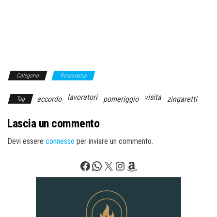
Categoria
Roccasecca
lavoratori
visita
accordo
pomeriggio
zingaretti
Tag
Lascia un commento
Devi essere
connesso
per inviare un commento.
Facebook
WhatsApp
X
Instagram
Amazon