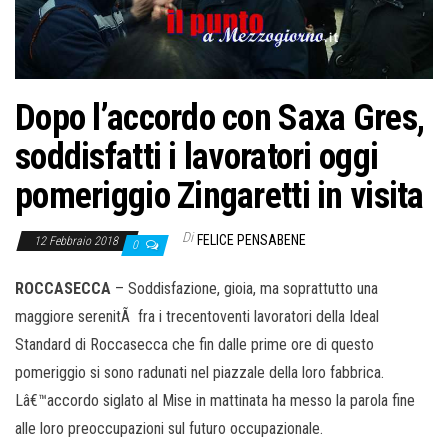
o
n
e
Dopo l’accordo con Saxa Gres,
soddisfatti i lavoratori oggi
pomeriggio Zingaretti in visita
Di
FELICE PENSABENE
12 Febbraio 2018
0
ROCCASECCA
– Soddisfazione, gioia, ma soprattutto una
maggiore serenitÃ fra i trecentoventi lavoratori della Ideal
Standard di Roccasecca che fin dalle prime ore di questo
pomeriggio si sono radunati nel piazzale della loro fabbrica.
Lâ€™accordo siglato al Mise in mattinata ha messo la parola fine
alle loro preoccupazioni sul futuro occupazionale.