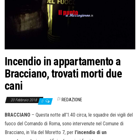
o
n
e
Incendio in appartamento a
Bracciano, trovati morti due
cani
Di
REDAZIONE
20 Febbraio 2018
0
BRACCIANO
– Questa notte all’1.40 circa, le squadre dei vigili del
fuoco del Comando di Roma, sono intervenute nel Comune di
Bracciano, in Via del Moretto 7, per
l’incendio di un