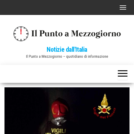
Vai
C
al
o
contenuto
m
m
u
Notizie dall'Italia
t
Il Punto a Mezzogiorno – quotidiano di informazione
a
n
a
v
i
g
a
z
i