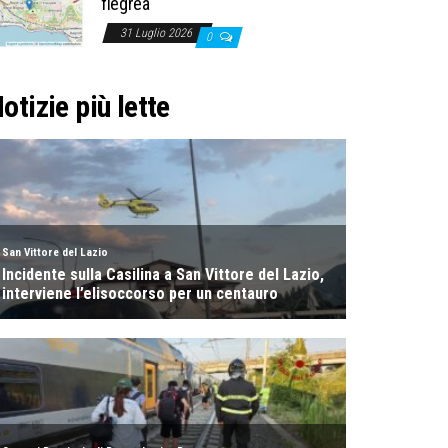
flegrea
31 Luglio 2026
0
otizie più lette