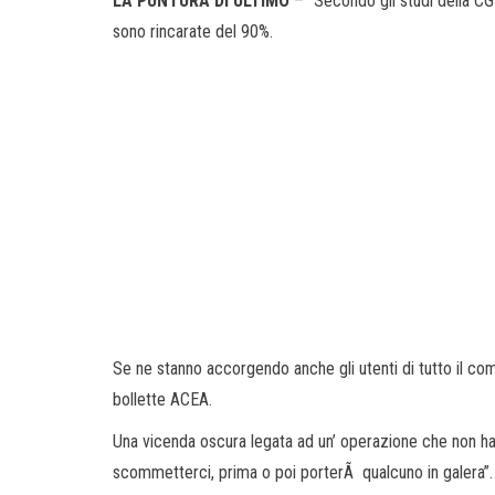
LA PUNTURA DI ULTIMO
– “Secondo gli studi della CGIA 
sono rincarate del 90%.
Se ne stanno accorgendo anche gli utenti di tutto il co
bollette ACEA.
Una vicenda oscura legata ad un’ operazione che non ha 
scommetterci, prima o poi porterÃ qualcuno in galera”.