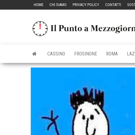
Vai
HOME
CHI SIAMO
PRIVACY POLICY
CONTATTI
SOST
al
contenuto
CASSINO
FROSINONE
ROMA
LAZ