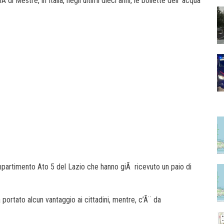
di Mestre, in Italia, negli ultimi dieci anni, le bollette dell’ acqua
mpartimento Ato 5 del Lazio che hanno giÃ ricevuto un paio di
portato alcun vantaggio ai cittadini, mentre, c’Ã¨ da