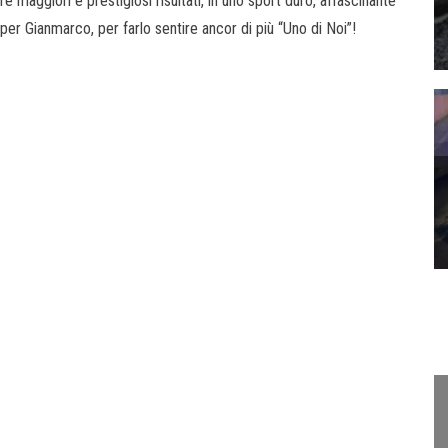
 maggiori e prestigiosi risultati, in uno sport duro, affascinante
per Gianmarco, per farlo sentire ancor di più “Uno di Noi”!