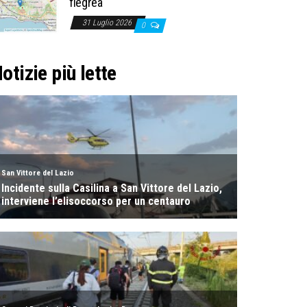
flegrea
31 Luglio 2026
0
otizie più lette