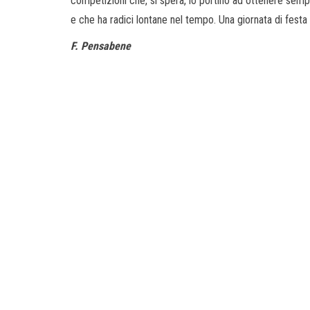
competizioni che, si spera, lo portino ad ottenere sempre
e che ha radici lontane nel tempo. Una giornata di festa 
F. Pensabene