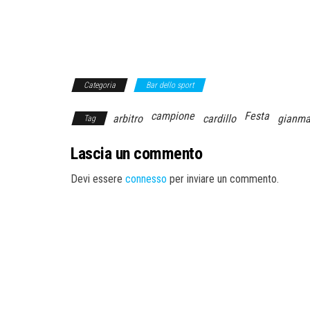
Categoria
Bar dello sport
campione
Festa
arbitro
cardillo
gianma
Tag
Lascia un commento
Devi essere
connesso
per inviare un commento.