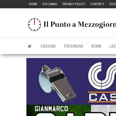
Vai
HOME
CHI SIAMO
PRIVACY POLICY
CONTATTI
SOST
al
contenuto
CASSINO
FROSINONE
ROMA
LAZ