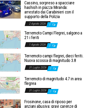
Cassino, sorpreso a spacciare
hashish in piazza Miranda:
arrestato dai Carabinieri con il
supporto della Polizia
2 Agosto 2026
0
Terremoto Campi Flegrei, salgono a
21 i feriti
1 Agosto 2026
0
Terremoto campi flegrei, dieci feriti.
Nuova scossa di magnitudo 3.8
31 Luglio 2026
0
Terremoto di magnitudo 4.7 in area
flegrea
31 Luglio 2026
0
Frosinone, casa di riposo per
anziani abusiva: gravi carenze di