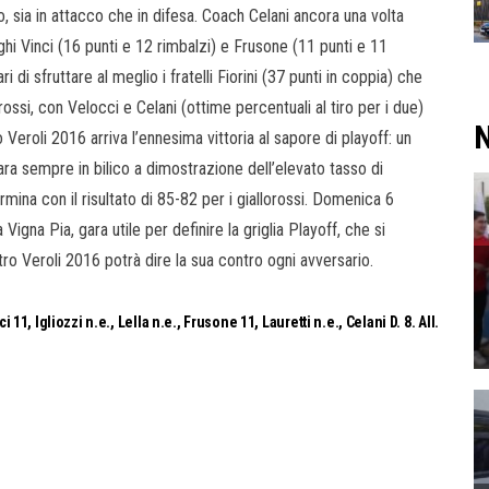
, sia in attacco che in difesa. Coach Celani ancora una volta
nghi Vinci (16 punti e 12 rimbalzi) e Frusone (11 punti e 11
 di sfruttare al meglio i fratelli Fiorini (37 punti in coppia) che
rossi, con Velocci e Celani (ottime percentuali al tiro per i due)
N
o Veroli 2016 arriva l’ennesima vittoria al sapore di playoff: un
ra sempre in bilico a dimostrazione dell’elevato tasso di
mina con il risultato di 85-82 per i giallorossi. Domenica 6
Vigna Pia, gara utile per definire la griglia Playoff, che si
ro Veroli 2016 potrà dire la sua contro ogni avversario.
i 11, Igliozzi n.e., Lella n.e., Frusone 11, Lauretti n.e., Celani D. 8. All.