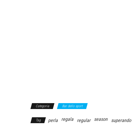
Categoria
Bar dello sport
regala
season
perla
regular
superando
Tag