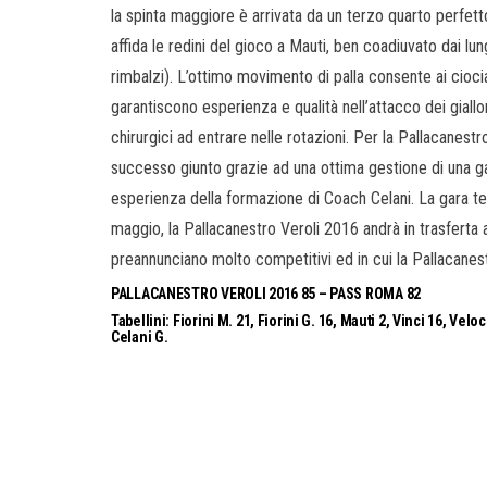
la spinta maggiore è arrivata da un terzo quarto perfetto
affida le redini del gioco a Mauti, ben coadiuvato dai lu
rimbalzi). L’ottimo movimento di palla consente ai ciociari
garantiscono esperienza e qualità nell’attacco dei giallo
chirurgici ad entrare nelle rotazioni. Per la Pallacanestr
successo giunto grazie ad una ottima gestione di una ga
esperienza della formazione di Coach Celani. La gara ter
maggio, la Pallacanestro Veroli 2016 andrà in trasferta a 
preannunciano molto competitivi ed in cui la Pallacanest
PALLACANESTRO VEROLI 2016 85 – PASS ROMA 82
Tabellini: Fiorini M. 21, Fiorini G. 16, Mauti 2, Vinci 16, Velocc
Celani G.