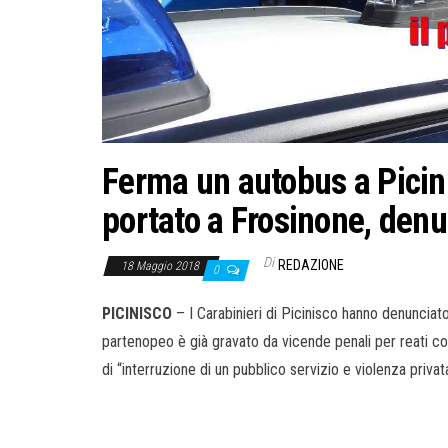
Ferma un autobus a Picin
portato a Frosinone, den
Di
REDAZIONE
18 Maggio 2018
0
PICINISCO
– I Carabinieri di Picinisco hanno denunciato 
partenopeo è già gravato da vicende penali per reati c
di “interruzione di un pubblico servizio e violenza privata