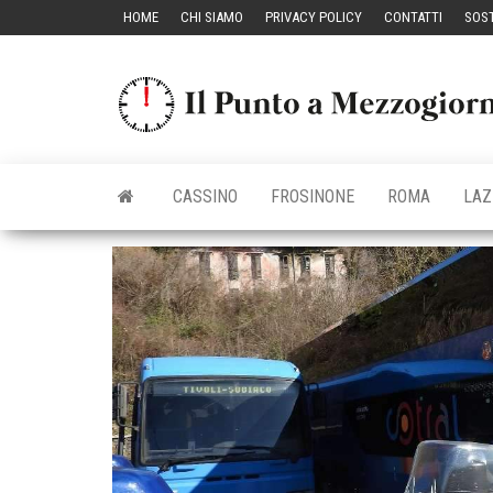
Vai
HOME
CHI SIAMO
PRIVACY POLICY
CONTATTI
SOST
al
contenuto
CASSINO
FROSINONE
ROMA
LAZ