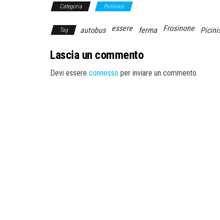
Categoria
Picinisco
essere
Frosinone
autobus
ferma
Picini
Tag
Lascia un commento
Devi essere
connesso
per inviare un commento.