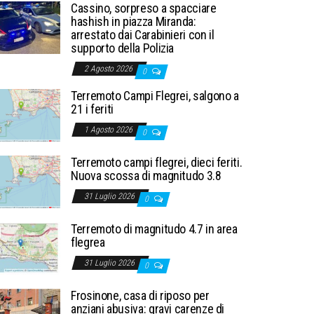
Cassino, sorpreso a spacciare
hashish in piazza Miranda:
arrestato dai Carabinieri con il
supporto della Polizia
2 Agosto 2026
0
Terremoto Campi Flegrei, salgono a
21 i feriti
1 Agosto 2026
0
Terremoto campi flegrei, dieci feriti.
Nuova scossa di magnitudo 3.8
31 Luglio 2026
0
Terremoto di magnitudo 4.7 in area
flegrea
31 Luglio 2026
0
Frosinone, casa di riposo per
anziani abusiva: gravi carenze di