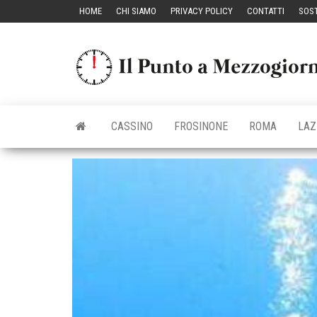
Vai
HOME
CHI SIAMO
PRIVACY POLICY
CONTATTI
SOST
al
contenuto
CASSINO
FROSINONE
ROMA
LAZ