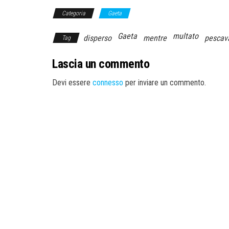
Categoria
Gaeta
Gaeta
multato
disperso
mentre
pescav
Tag
Lascia un commento
Devi essere
connesso
per inviare un commento.