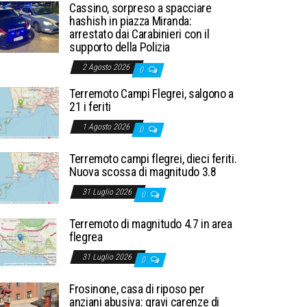
Cassino, sorpreso a spacciare
hashish in piazza Miranda:
arrestato dai Carabinieri con il
supporto della Polizia
2 Agosto 2026
0
Terremoto Campi Flegrei, salgono a
21 i feriti
1 Agosto 2026
0
Terremoto campi flegrei, dieci feriti.
Nuova scossa di magnitudo 3.8
31 Luglio 2026
0
Terremoto di magnitudo 4.7 in area
flegrea
31 Luglio 2026
0
Frosinone, casa di riposo per
anziani abusiva: gravi carenze di