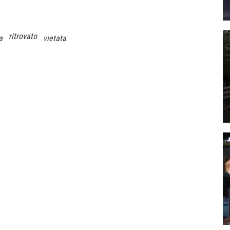
ritrovato
a
vietata