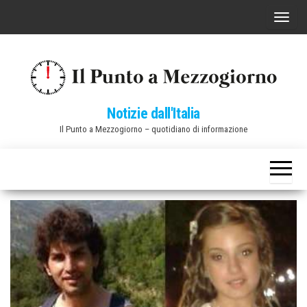
Vai
C
al
o
contenuto
m
m
u
Notizie dall'Italia
t
Il Punto a Mezzogiorno – quotidiano di informazione
a
n
a
v
i
g
a
z
i