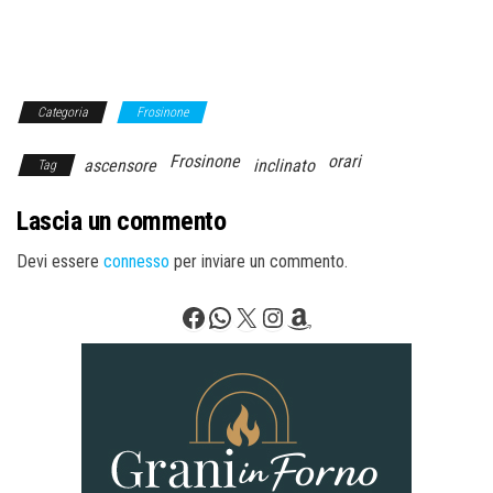
Categoria
Frosinone
Frosinone
orari
ascensore
inclinato
Tag
Lascia un commento
Devi essere
connesso
per inviare un commento.
Facebook
WhatsApp
X
Instagram
Amazon