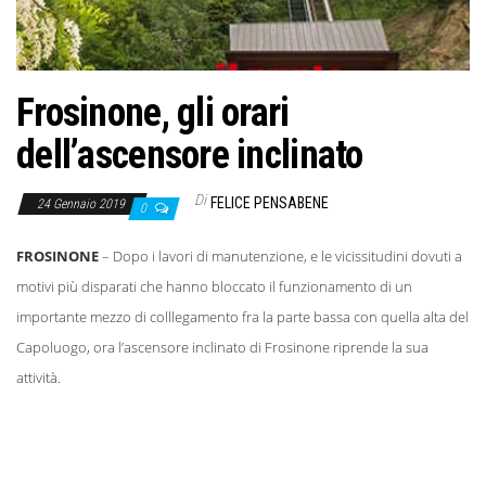
o
n
e
Frosinone, gli orari
dell’ascensore inclinato
Di
FELICE PENSABENE
24 Gennaio 2019
0
FROSINONE
– Dopo i lavori di manutenzione, e le vicissitudini dovuti a
motivi più disparati che hanno bloccato il funzionamento di un
importante mezzo di colllegamento fra la parte bassa con quella alta del
Capoluogo, ora l’ascensore inclinato di Frosinone riprende la sua
attività.