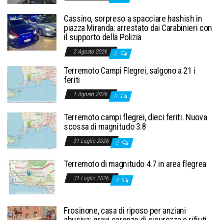
Cassino, sorpreso a spacciare hashish in
piazza Miranda: arrestato dai Carabinieri con
il supporto della Polizia
2 Agosto 2026
0
Terremoto Campi Flegrei, salgono a 21 i
feriti
1 Agosto 2026
0
Terremoto campi flegrei, dieci feriti. Nuova
scossa di magnitudo 3.8
31 Luglio 2026
0
Terremoto di magnitudo 4.7 in area flegrea
31 Luglio 2026
0
Frosinone, casa di riposo per anziani
abusiva: gravi carenze di sicurezza e rifiuti