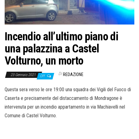
o
n
e
Incendio all’ultimo piano di
una palazzina a Castel
Volturno, un morto
Di
REDAZIONE
23 Gennaio 2021
Off
Questa sera verso le ore 19:00 una squadra dei Vigili del Fuoco di
Caserta e precisamente del distaccamento di Mondragone è
intervenuta per un incendio appartamento in via Machiavelli nel
Comune di Castel Volturno.