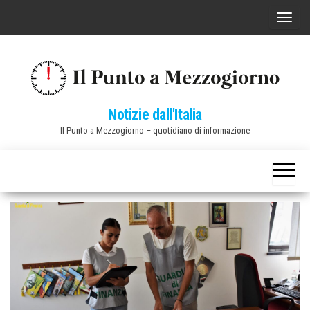
Vai
C
al
o
contenuto
m
m
u
Notizie dall'Italia
t
Il Punto a Mezzogiorno – quotidiano di informazione
a
n
a
v
i
g
a
z
i