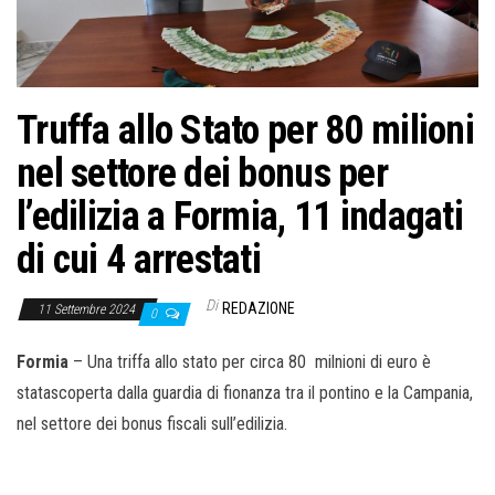
o
n
e
Truffa allo Stato per 80 milioni
nel settore dei bonus per
l’edilizia a Formia, 11 indagati
di cui 4 arrestati
Di
REDAZIONE
11 Settembre 2024
0
Formia
– Una triffa allo stato per circa 80 milnioni di euro è
statascoperta dalla guardia di fionanza tra il pontino e la Campania,
nel settore dei bonus fiscali sull’edilizia.