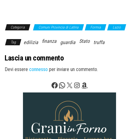
Categoria
Comuni Provincia di Latina
Formia
Lazio
finanza
Stato
edilizia
guardia
truffa
Tag
Lascia un commento
Devi essere
connesso
per inviare un commento.
Facebook
WhatsApp
X
Instagram
Amazon