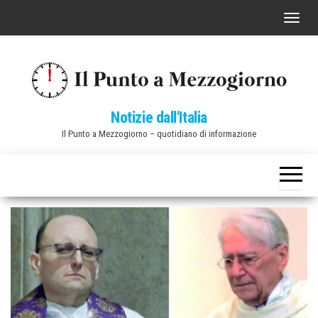
Vai
C
al
o
contenuto
m
m
u
Notizie dall'Italia
t
Il Punto a Mezzogiorno – quotidiano di informazione
a
n
a
v
i
g
a
z
i