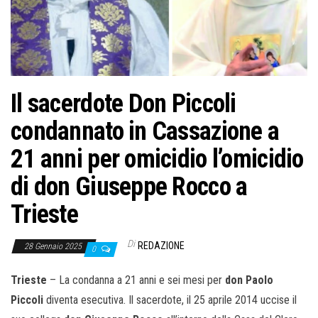
o
n
e
Il sacerdote Don Piccoli
condannato in Cassazione a
21 anni per omicidio l’omicidio
di don Giuseppe Rocco a
Trieste
Di
REDAZIONE
28 Gennaio 2025
0
Trieste
– La condanna a 21 anni e sei mesi per
don Paolo
Piccoli
diventa esecutiva. Il sacerdote, il 25 aprile 2014 uccise il