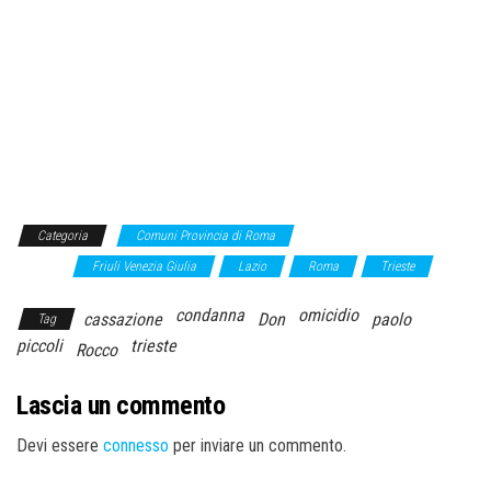
Categoria
Comuni Provincia di Roma
Comuni provincia di
Trieste
Friuli Venezia Giulia
Lazio
Roma
Trieste
condanna
omicidio
cassazione
Don
paolo
Tag
piccoli
trieste
Rocco
Lascia un commento
Devi essere
connesso
per inviare un commento.