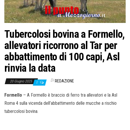
o
n
e
Tubercolosi bovina a Formello,
allevatori ricorrono al Tar per
abbattimento di 100 capi, Asl
rinvia la data
Di
REDAZIONE
20 Giugno 2025
0
Formello
– A Formello è braccio di ferro tra allevatori e la Asl
Roma 4 sulla vicenda dell’abbattimento delle mucche a rischio
tubercolosi bovina.