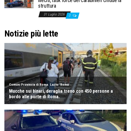
illeciti, task force dei Carabinieri chiude la
struttura
31 Luglio 2026
0
Notizie più lette