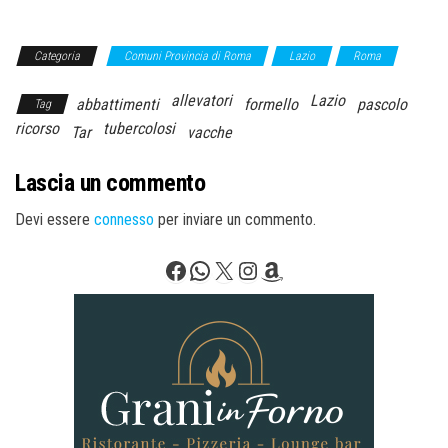
Categoria
Comuni Provincia di Roma
Lazio
Roma
allevatori
Lazio
abbattimenti
formello
pascolo
Tag
ricorso
tubercolosi
Tar
vacche
Lascia un commento
Devi essere
connesso
per inviare un commento.
Facebook
WhatsApp
X
Instagram
Amazon