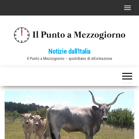
Vai
C
al
o
contenuto
m
m
u
Notizie dall'Italia
t
Il Punto a Mezzogiorno – quotidiano di informazione
a
n
a
v
i
g
a
z
i