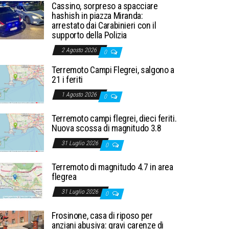
Cassino, sorpreso a spacciare
hashish in piazza Miranda:
arrestato dai Carabinieri con il
supporto della Polizia
2 Agosto 2026
0
Terremoto Campi Flegrei, salgono a
21 i feriti
1 Agosto 2026
0
Terremoto campi flegrei, dieci feriti.
Nuova scossa di magnitudo 3.8
31 Luglio 2026
0
Terremoto di magnitudo 4.7 in area
flegrea
31 Luglio 2026
0
Frosinone, casa di riposo per
anziani abusiva: gravi carenze di