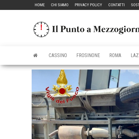
Vai
HOME
CHI SIAMO
PRIVACY POLICY
CONTATTI
SOST
al
contenuto
CASSINO
FROSINONE
ROMA
LAZ