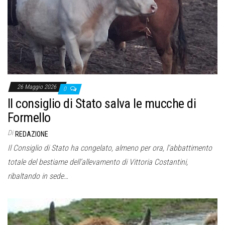
o
n
e
26 Maggio 2026
0
Il consiglio di Stato salva le mucche di
Formello
Di
REDAZIONE
Il Consiglio di Stato ha congelato, almeno per ora, l’abbattimento
totale del bestiame dell’allevamento di Vittoria Costantini,
ribaltando in sede…