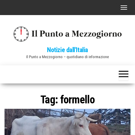
Vai
C
al
o
contenuto
m
m
u
Notizie dall'Italia
t
Il Punto a Mezzogiorno – quotidiano di informazione
a
n
a
v
i
Tag:
formello
g
a
z
i