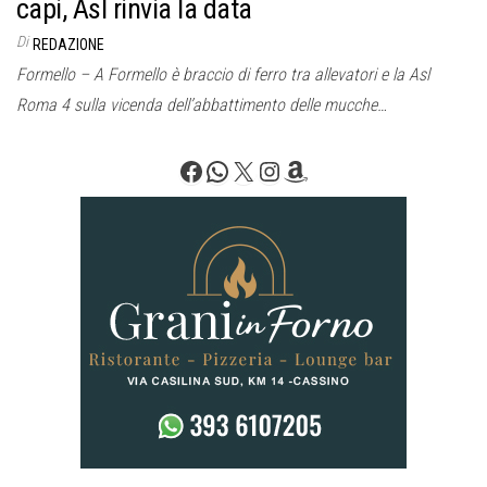
capi, Asl rinvia la data
Di
REDAZIONE
Formello – A Formello è braccio di ferro tra allevatori e la Asl
Roma 4 sulla vicenda dell’abbattimento delle mucche…
Facebook
WhatsApp
X
Instagram
Amazon