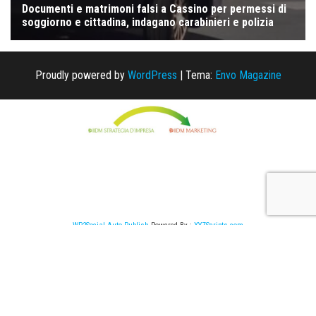
Proudly powered by
WordPress
|
Tema:
Envo Magazine
WP2Social Auto Publish
Powered By :
XYZScripts.com