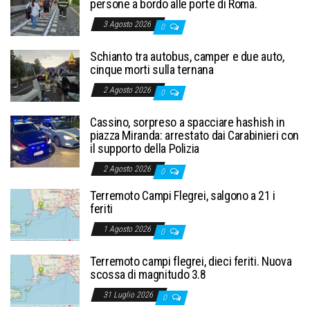
persone a bordo alle porte di Roma.
3 Agosto 2026
0
Schianto tra autobus, camper e due auto,
cinque morti sulla ternana
2 Agosto 2026
0
Cassino, sorpreso a spacciare hashish in
piazza Miranda: arrestato dai Carabinieri con
il supporto della Polizia
2 Agosto 2026
0
Terremoto Campi Flegrei, salgono a 21 i
feriti
1 Agosto 2026
0
Terremoto campi flegrei, dieci feriti. Nuova
scossa di magnitudo 3.8
31 Luglio 2026
0