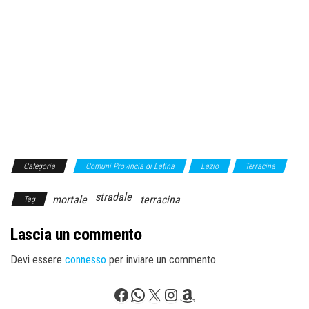
Categoria
Comuni Provincia di Latina
Lazio
Terracina
stradale
mortale
terracina
Tag
Lascia un commento
Devi essere
connesso
per inviare un commento.
Facebook
WhatsApp
X
Instagram
Amazon