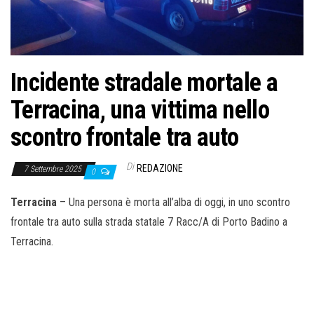
o
n
e
Incidente stradale mortale a
Terracina, una vittima nello
scontro frontale tra auto
Di
REDAZIONE
7 Settembre 2025
0
Terracina
– Una persona è morta all’alba di oggi, in uno scontro
frontale tra auto sulla strada statale 7 Racc/A di Porto Badino a
Terracina.