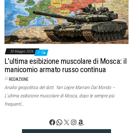
o
n
e
30 Maggio 2026
0
L’ultima esibizione muscolare di Mosca: il
manicomio armato russo continua
Di
REDAZIONE
Analisi geopolitica del dott. Yari Lepre Marrani Dal Mondo –
L’ultima esibizione muscolare di Mosca, dopo le sempre più
frequenti…
Facebook
WhatsApp
X
Instagram
Amazon