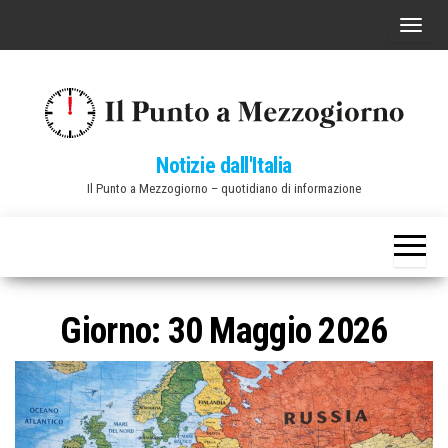
Vai
C
al
o
contenuto
m
m
u
Notizie dall'Italia
t
Il Punto a Mezzogiorno – quotidiano di informazione
a
n
a
v
i
Giorno:
30 Maggio 2026
g
a
z
i