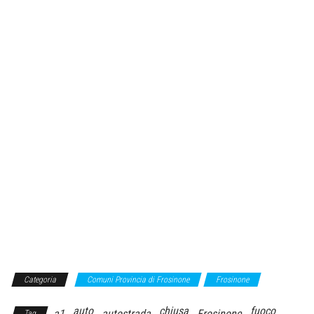
Categoria
Comuni Provincia di Frosinone
Frosinone
auto
chiusa
fuoco
a1
autostrada
Frosinone
Tag