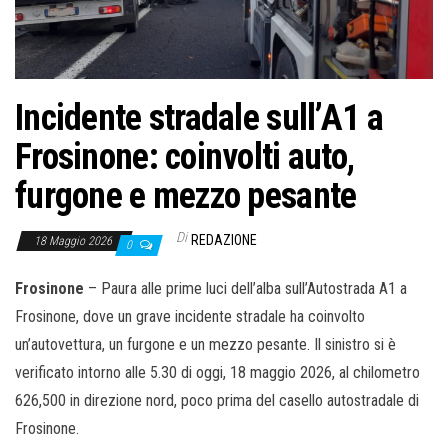
o
n
e
Incidente stradale sull’A1 a
Frosinone: coinvolti auto,
furgone e mezzo pesante
Di
REDAZIONE
18 Maggio 2026
0
Frosinone
– Paura alle prime luci dell’alba sull’Autostrada A1 a
Frosinone, dove un grave incidente stradale ha coinvolto
un’autovettura, un furgone e un mezzo pesante. Il sinistro si è
verificato intorno alle 5.30 di oggi, 18 maggio 2026, al chilometro
626,500 in direzione nord, poco prima del casello autostradale di
Frosinone.