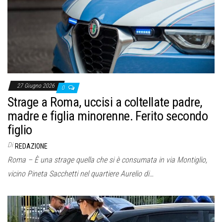
o
n
e
27 Giugno 2026
0
Strage a Roma, uccisi a coltellate padre,
madre e figlia minorenne. Ferito secondo
figlio
Di
REDAZIONE
Roma – È una strage quella che si è consumata in via Montiglio,
vicino Pineta Sacchetti nel quartiere Aurelio di…