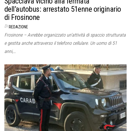
Spacciava vicino alla fermata
dell’autobus: arrestato 51enne originario
di Frosinone
Di
REDAZIONE
Frosinone – Avrebbe organizzato un’attività di spaccio strutturata
e gestita anche attraverso il telefono cellulare. Un uomo di 51
anni,…