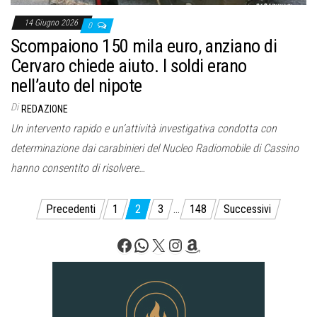
14 Giugno 2026
0
Scompaiono 150 mila euro, anziano di
Cervaro chiede aiuto. I soldi erano
nell’auto del nipote
Di
REDAZIONE
Un intervento rapido e un’attività investigativa condotta con
determinazione dai carabinieri del Nucleo Radiomobile di Cassino
hanno consentito di risolvere…
Paginazione
Precedenti
1
2
3
…
148
Successivi
degli
Facebook
WhatsApp
X
Instagram
Amazon
articoli