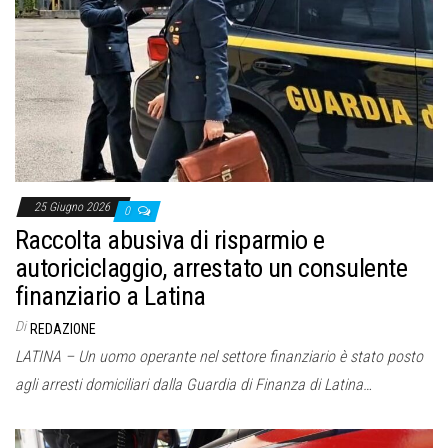
25 Giugno 2026
0
Raccolta abusiva di risparmio e
autoriciclaggio, arrestato un consulente
finanziario a Latina
Di
REDAZIONE
LATINA – Un uomo operante nel settore finanziario è stato posto
agli arresti domiciliari dalla Guardia di Finanza di Latina…