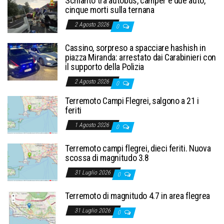
Schianto tra autobus, camper e due auto,
cinque morti sulla ternana
2 Agosto 2026
0
Cassino, sorpreso a spacciare hashish in
piazza Miranda: arrestato dai Carabinieri con
il supporto della Polizia
2 Agosto 2026
0
Terremoto Campi Flegrei, salgono a 21 i
feriti
1 Agosto 2026
0
Terremoto campi flegrei, dieci feriti. Nuova
scossa di magnitudo 3.8
31 Luglio 2026
0
Terremoto di magnitudo 4.7 in area flegrea
31 Luglio 2026
0