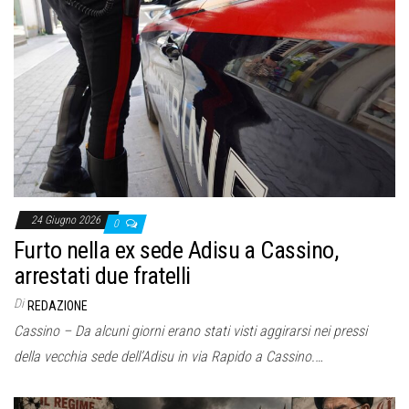
24 Giugno 2026
0
Furto nella ex sede Adisu a Cassino,
arrestati due fratelli
Di
REDAZIONE
Cassino – Da alcuni giorni erano stati visti aggirarsi nei pressi
della vecchia sede dell’Adisu in via Rapido a Cassino.…