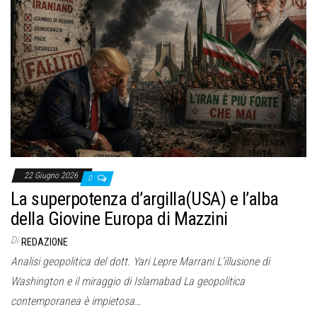
22 Giugno 2026
0
La superpotenza d’argilla(USA) e l’alba
della Giovine Europa di Mazzini
Di
REDAZIONE
Analisi geopolitica del dott. Yari Lepre Marrani L’illusione di
Washington e il miraggio di Islamabad La geopolitica
contemporanea è impietosa…