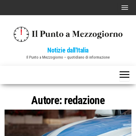
Vai
C
al
o
contenuto
m
m
u
Notizie dall'Italia
t
Il Punto a Mezzogiorno – quotidiano di informazione
a
n
a
v
i
Autore:
redazione
g
a
z
i