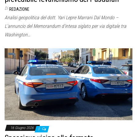
Di
REDAZIONE
Analisi geopolitica del dott. Yari Lepre Marrani Dal Mondo –
L’annuncio del Memorandum d’intesa siglato per via digitale tra
Washington…
16 Giugno 2026
0