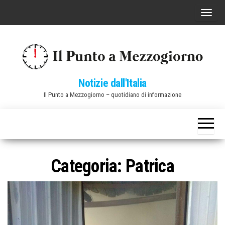
Vai
C
al
o
contenuto
m
m
u
Notizie dall'Italia
t
Il Punto a Mezzogiorno – quotidiano di informazione
a
n
a
v
i
Categoria:
Patrica
g
a
z
i