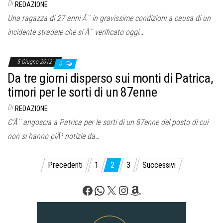
Di
REDAZIONE
Una ragazza di 27 anni Ã¨ in gravissime condizioni a causa di un
incidente stradale che si Ã¨ verificato oggi…
5 Giugno 2012
0
Da tre giorni disperso sui monti di Patrica,
timori per le sorti di un 87enne
Di
REDAZIONE
C’Ã¨ angoscia a Patrica per le sorti di un 87enne del posto di cui
non si hanno piÃ¹ notizie da…
Paginazione
Precedenti
1
2
3
Successivi
degli
Facebook
WhatsApp
X
Instagram
Amazon
articoli