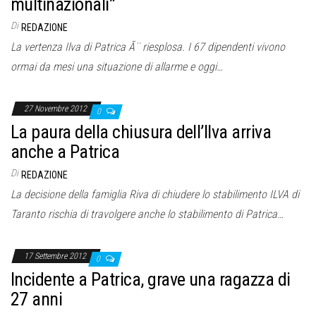
multinazionali”
Di
REDAZIONE
La vertenza Ilva di Patrica Ã¨ riesplosa. I 67 dipendenti vivono
ormai da mesi una situazione di allarme e oggi…
27 Novembre 2012
0
La paura della chiusura dell’Ilva arriva
anche a Patrica
Di
REDAZIONE
La decisione della famiglia Riva di chiudere lo stabilimento ILVA di
Taranto rischia di travolgere anche lo stabilimento di Patrica…
17 Settembre 2012
0
Incidente a Patrica, grave una ragazza di
27 anni