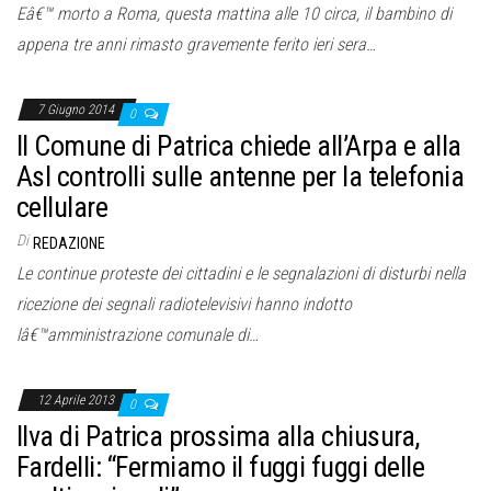
Eâ€™ morto a Roma, questa mattina alle 10 circa, il bambino di
appena tre anni rimasto gravemente ferito ieri sera…
7 Giugno 2014
0
Il Comune di Patrica chiede all’Arpa e alla
Asl controlli sulle antenne per la telefonia
cellulare
Di
REDAZIONE
Le continue proteste dei cittadini e le segnalazioni di disturbi nella
ricezione dei segnali radiotelevisivi hanno indotto
lâ€™amministrazione comunale di…
12 Aprile 2013
0
Ilva di Patrica prossima alla chiusura,
Fardelli: “Fermiamo il fuggi fuggi delle