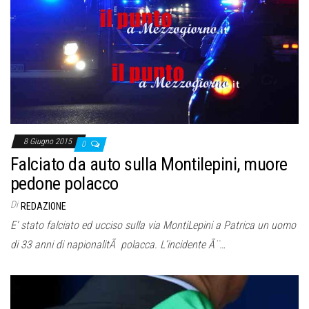
8 Giugno 2015
0
Falciato da auto sulla Montilepini, muore
pedone polacco
Di
REDAZIONE
E’ stato falciato ed ucciso sulla via MontiLepini a Patrica un uomo
di 33 anni di napionalitÃ polacca. L’incidente Ã¨…