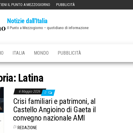
IENI IL PUNTO A MEZZOGIORNO
PUBBLICITÀ
Notizie dall'Italia
Il Punto a Mezzogiorno – quotidiano di informazione
IO
ITALIA
MONDO
PUBBLICITÀ
oria:
Latina
6 Maggio 2026
0
Crisi familiari e patrimoni, al
Castello Angioino di Gaeta il
convegno nazionale AMI
Di
REDAZIONE