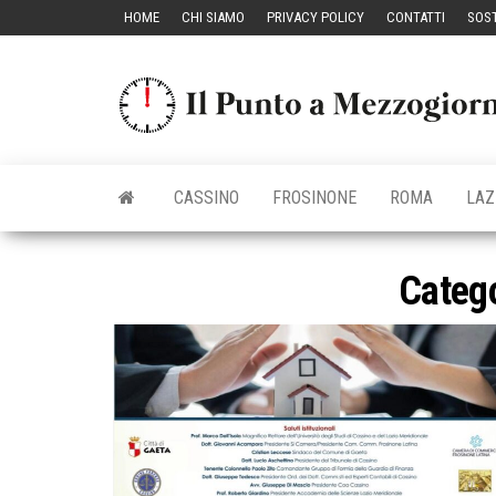
Vai
HOME
CHI SIAMO
PRIVACY POLICY
CONTATTI
SOST
al
contenuto
CASSINO
FROSINONE
ROMA
LAZ
Categ