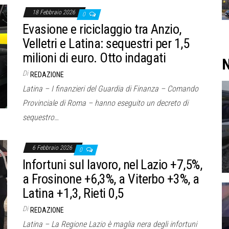
18 Febbraio 2026
0
Evasione e riciclaggio tra Anzio,
Velletri e Latina: sequestri per 1,5
milioni di euro. Otto indagati
N
Di
REDAZIONE
Latina – I finanzieri del Guardia di Finanza – Comando
Provinciale di Roma – hanno eseguito un decreto di
sequestro…
6 Febbraio 2026
0
Infortuni sul lavoro, nel Lazio +7,5%,
a Frosinone +6,3%, a Viterbo +3%, a
Latina +1,3, Rieti 0,5
Di
REDAZIONE
Latina – La Regione Lazio è maglia nera degli infortuni