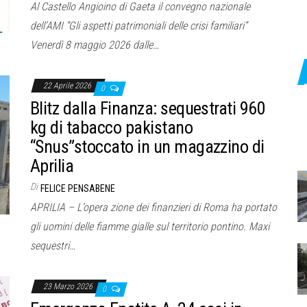
Al Castello Angioino di Gaeta il convegno nazionale
dell’AMI “Gli aspetti patrimoniali delle crisi familiari”
Venerdì 8 maggio 2026 dalle…
22 Aprile 2026
0
Blitz dalla Finanza: sequestrati 960
kg di tabacco pakistano
“Snus”stoccato in un magazzino di
Aprilia
Di
FELICE PENSABENE
APRILIA – L’opera zione dei finanzieri di Roma ha portato
gli uomini delle fiamme gialle sul territorio pontino. Maxi
sequestri…
23 Marzo 2026
0