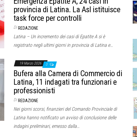
Emergenza Epatite A, 24 casi in
provincia di Latina. La Asl istituisce
task force per controlli
Di
REDAZIONE
Latina – Un incremento dei casi di Epatite A si è
registrato negli ultimi giorni in provincia di Latina e…
19 Marzo 2026
0
Bufera alla Camera di Commercio di
Latina, 11 indagati tra funzionari e
professionisti
Di
REDAZIONE
Nei giorni scorsi, finanzieri del Comando Provinciale di
Latina hanno notificato un avviso di conclusione delle
indagini preliminari, emesso dalla…