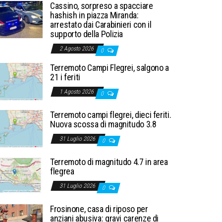
Cassino, sorpreso a spacciare
hashish in piazza Miranda:
arrestato dai Carabinieri con il
supporto della Polizia
2 Agosto 2026
0
Terremoto Campi Flegrei, salgono a
21 i feriti
1 Agosto 2026
0
Terremoto campi flegrei, dieci feriti.
Nuova scossa di magnitudo 3.8
31 Luglio 2026
0
Terremoto di magnitudo 4.7 in area
flegrea
31 Luglio 2026
0
Frosinone, casa di riposo per
anziani abusiva: gravi carenze di