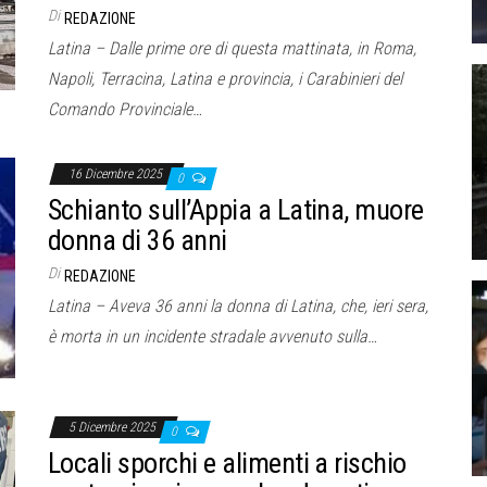
Di
REDAZIONE
Latina – Dalle prime ore di questa mattinata, in Roma,
Napoli, Terracina, Latina e provincia, i Carabinieri del
Comando Provinciale…
16 Dicembre 2025
0
Schianto sull’Appia a Latina, muore
donna di 36 anni
Di
REDAZIONE
Latina – Aveva 36 anni la donna di Latina, che, ieri sera,
è morta in un incidente stradale avvenuto sulla…
5 Dicembre 2025
0
Locali sporchi e alimenti a rischio