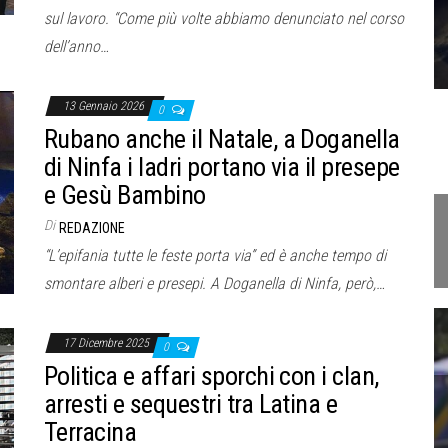
sul lavoro. “Come più volte abbiamo denunciato nel corso
dell’anno…
13 Gennaio 2026
0
Rubano anche il Natale, a Doganella
di Ninfa i ladri portano via il presepe
e Gesù Bambino
Di
REDAZIONE
“L’epifania tutte le feste porta via” ed è anche tempo di
smontare alberi e presepi. A Doganella di Ninfa, però,…
17 Dicembre 2025
0
Politica e affari sporchi con i clan,
arresti e sequestri tra Latina e
Terracina