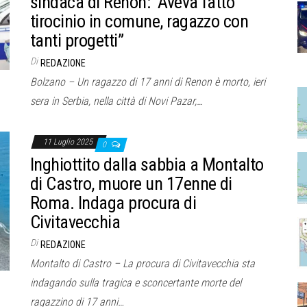
sindaca di Renon: “Aveva fatto
tirocinio in comune, ragazzo con
tanti progetti”
Di
REDAZIONE
Bolzano – Un ragazzo di 17 anni di Renon è morto, ieri
sera in Serbia, nella città di Novi Pazar,…
11 Luglio 2025
0
Inghiottito dalla sabbia a Montalto
di Castro, muore un 17enne di
Roma. Indaga procura di
Civitavecchia
Di
REDAZIONE
Montalto di Castro – La procura di Civitavecchia sta
indagando sulla tragica e sconcertante morte del
ragazzino di 17 anni…