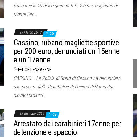
trascorse le 10 di ieri quando R.P., 24enne originario di
Monte San…
29 Marzo 2018
0
Cassino, rubano magliette sportive
per 200 euro, denunciati un 15enne
e un 17enne
Di
FELICE PENSABENE
CASSINO – La Polizia di Stato di Cassino ha denunciato
alla procura della Repubblica dei minori di Roma due
giovani ragazzi…
29 Gennaio 2018
0
Arrestato dai carabinieri 17enne per
detenzione e spaccio