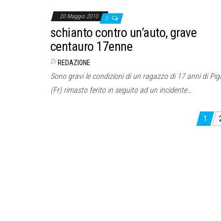
20 Maggio 2010
0
schianto contro un’auto, grave
centauro 17enne
Di
REDAZIONE
Sono gravi le condizioni di un ragazzo di 17 anni di Pigl
(Fr) rimasto ferito in seguito ad un incidente…
Paginazione
1
degli
articoli