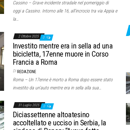
Cassino – Grave incidente stradale nel pomeriggio di
oggi a Cassino. Intorno alle 16, all’incrocio tra via Appia e
la…
2 Ottobre 2025
0
Investito mentre era in sella ad una
bicicletta, 17enne muore in Corso
Francia a Roma
Di
REDAZIONE
Roma – Un 17enne è morto a Roma dopo essere stato
investito da un’auto mentre era in sella alla sua…
31 Luglio 2025
0
Diciassettenne altoatesino
accoltellato e ucciso in Serbia, la