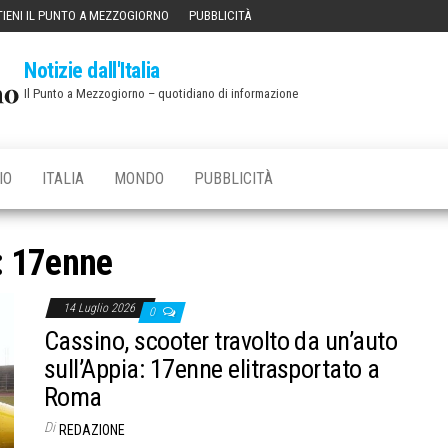
IENI IL PUNTO A MEZZOGIORNO
PUBBLICITÀ
Notizie dall'Italia
Il Punto a Mezzogiorno – quotidiano di informazione
IO
ITALIA
MONDO
PUBBLICITÀ
:
17enne
14 Luglio 2026
0
Cassino, scooter travolto da un’auto
sull’Appia: 17enne elitrasportato a
Roma
Di
REDAZIONE