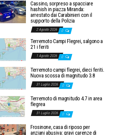
Cassino, sorpreso a spacciare
hashish in piazza Miranda:
arrestato dai Carabinieri con il
supporto della Polizia
2 Agosto 2026
0
Terremoto Campi Flegrei, salgono a
21 i feriti
1 Agosto 2026
0
Terremoto campi flegrei, dieci feriti.
Nuova scossa di magnitudo 3.8
31 Luglio 2026
0
Terremoto di magnitudo 4.7 in area
flegrea
31 Luglio 2026
0
Frosinone, casa di riposo per
anziani abusiva: gravi carenze di