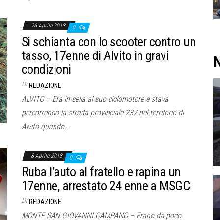
26 Aprile 2018
0
Si schianta con lo scooter contro un
tasso, 17enne di Alvito in gravi
N
condizioni
Di
REDAZIONE
ALVITO – Era in sella al suo ciclomotore e stava
percorrendo la strada provinciale 237 nel territorio di
Alvito quando,…
8 Aprile 2018
0
Ruba l’auto al fratello e rapina un
17enne, arrestato 24 enne a MSGC
Di
REDAZIONE
MONTE SAN GIOVANNI CAMPANO – Erano da poco