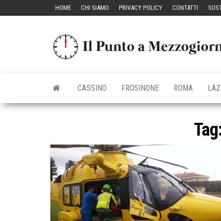
Vai
HOME
CHI SIAMO
PRIVACY POLICY
CONTATTI
SOST
al
contenuto
CASSINO
FROSINONE
ROMA
LAZ
Tag