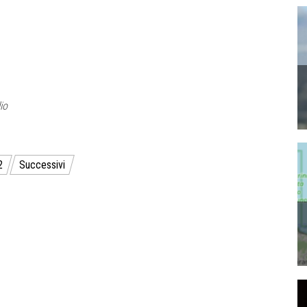
io
2
Successivi