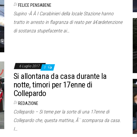
Di
FELICE PENSABENE
Supino -Â Â I Carabinieri della locale Stazione hanno
tratto in arresto in flagranza di reato per â€œdetenzione
di sostanza stupefacente ai…
6 Luglio 2017
0
Si allontana da casa durante la
notte, timori per 17enne di
Collepardo
Di
REDAZIONE
Collepardo – Si teme per la sorte di una 17enne di
Collepardo che, questa mattina, Ã¨ scomparsa da casa.
I…