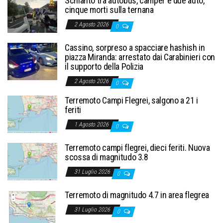
Schianto tra autobus, camper e due auto,
cinque morti sulla ternana
2 Agosto 2026
0
Cassino, sorpreso a spacciare hashish in
piazza Miranda: arrestato dai Carabinieri con
il supporto della Polizia
2 Agosto 2026
0
Terremoto Campi Flegrei, salgono a 21 i
feriti
1 Agosto 2026
0
Terremoto campi flegrei, dieci feriti. Nuova
scossa di magnitudo 3.8
31 Luglio 2026
0
Terremoto di magnitudo 4.7 in area flegrea
31 Luglio 2026
0