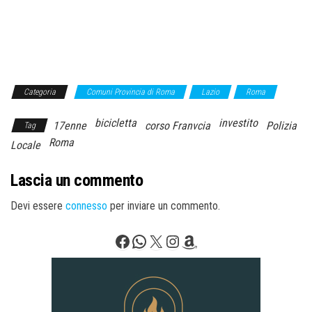
Categoria
Comuni Provincia di Roma
Lazio
Roma
bicicletta
investito
17enne
corso Franvcia
Polizia
Tag
Roma
Locale
Lascia un commento
Devi essere
connesso
per inviare un commento.
Facebook
WhatsApp
X
Instagram
Amazon