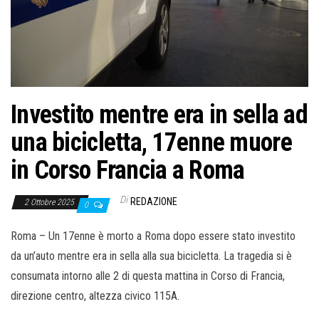
o
n
e
Investito mentre era in sella ad
una bicicletta, 17enne muore
in Corso Francia a Roma
Di
REDAZIONE
2 Ottobre 2025
0
Roma – Un 17enne è morto a Roma dopo essere stato investito
da un’auto mentre era in sella alla sua bicicletta. La tragedia si è
consumata intorno alle 2 di questa mattina in Corso di Francia,
direzione centro, altezza civico 115A.