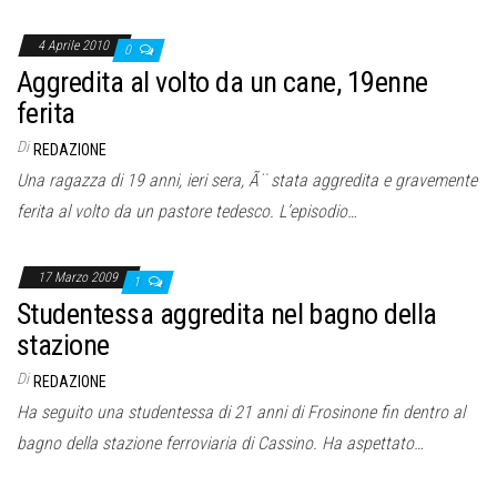
4 Aprile 2010
0
Aggredita al volto da un cane, 19enne
ferita
Di
REDAZIONE
Una ragazza di 19 anni, ieri sera, Ã¨ stata aggredita e gravemente
ferita al volto da un pastore tedesco. L’episodio…
17 Marzo 2009
1
Studentessa aggredita nel bagno della
stazione
Di
REDAZIONE
Ha seguito una studentessa di 21 anni di Frosinone fin dentro al
bagno della stazione ferroviaria di Cassino. Ha aspettato…