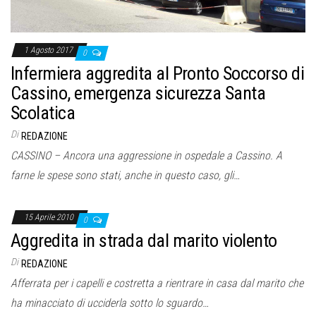
1 Agosto 2017
0
Infermiera aggredita al Pronto Soccorso di
Cassino, emergenza sicurezza Santa
Scolatica
Di
REDAZIONE
CASSINO – Ancora una aggressione in ospedale a Cassino. A
farne le spese sono stati, anche in questo caso, gli…
15 Aprile 2010
0
Aggredita in strada dal marito violento
Di
REDAZIONE
Afferrata per i capelli e costretta a rientrare in casa dal marito che
ha minacciato di ucciderla sotto lo sguardo…