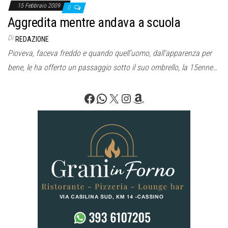
15 Febbraio 2009
0
Aggredita mentre andava a scuola
Di
REDAZIONE
Pioveva, faceva freddo e quando quell’uomo, dall’apparenza per
bene, le ha offerto un passaggio sotto il suo ombrello, la 15enne…
Facebook
WhatsApp
X
Instagram
Amazon