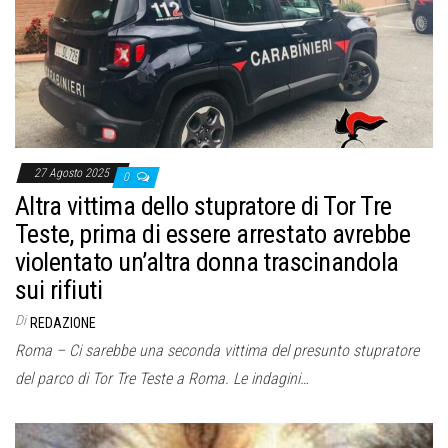
o
n
e
27 Agosto 2025
0
Altra vittima dello stupratore di Tor Tre
Teste, prima di essere arrestato avrebbe
violentato un’altra donna trascinandola
sui rifiuti
Di
REDAZIONE
Roma – Ci sarebbe una seconda vittima del presunto stupratore
del parco di Tor Tre Teste a Roma. Le indagini…