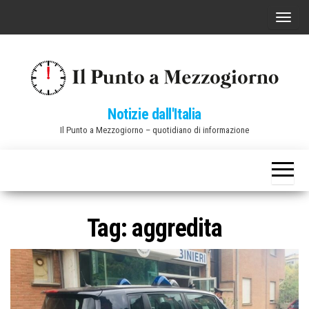
Vai
C
al
o
contenuto
m
m
u
Notizie dall'Italia
t
Il Punto a Mezzogiorno – quotidiano di informazione
a
n
a
v
i
Tag:
aggredita
g
a
z
i