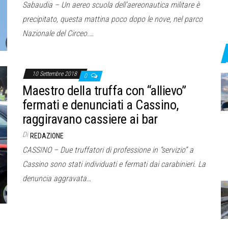
Sabaudia – Un aereo scuola dell’aereonautica militare è
precipitato, questa mattina poco dopo le nove, nel parco
Nazionale del Circeo.…
10 Settembre 2018
0
Maestro della truffa con “allievo”
fermati e denunciati a Cassino,
raggiravano cassiere ai bar
Di
REDAZIONE
CASSINO – Due truffatori di professione in “servizio” a
Cassino sono stati individuati e fermati dai carabinieri. La
denuncia aggravata…