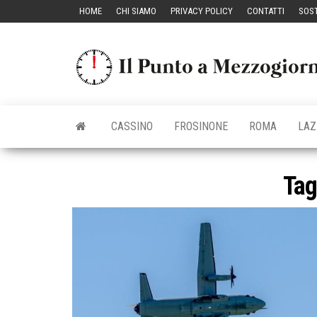
Vai
HOME
CHI SIAMO
PRIVACY POLICY
CONTATTI
SOST
al
contenuto
CASSINO
FROSINONE
ROMA
LAZ
Ta