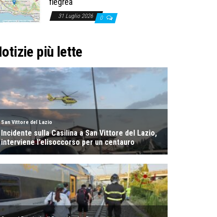
flegrea
31 Luglio 2026
0
otizie più lette