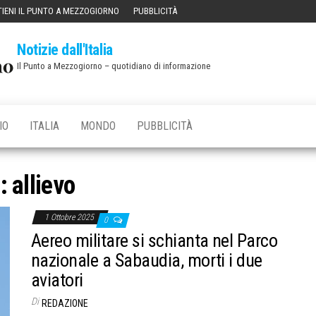
IENI IL PUNTO A MEZZOGIORNO
PUBBLICITÀ
Notizie dall'Italia
Il Punto a Mezzogiorno – quotidiano di informazione
IO
ITALIA
MONDO
PUBBLICITÀ
g:
allievo
1 Ottobre 2025
0
Aereo militare si schianta nel Parco
nazionale a Sabaudia, morti i due
aviatori
Di
REDAZIONE