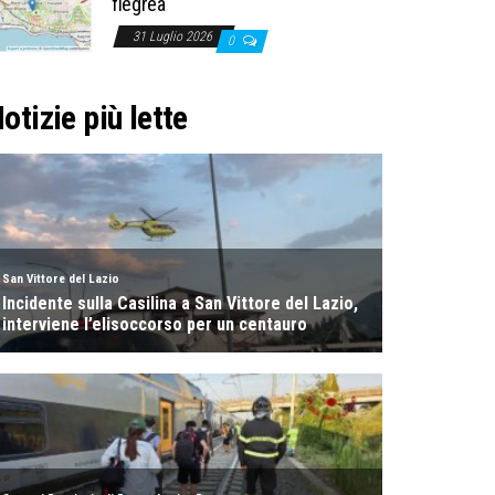
flegrea
31 Luglio 2026
0
otizie più lette