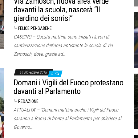
Via Zamosch, nuova area verde
davanti la scuola, nascerà “Il
giardino dei sorrisi”
Di
FELICE PENSABENE
CASSINO – Questa mattina sono iniziati i lavori di
cantierizzazione dell’area antistante la scuola di via
Zamosch, dove, grazie ad…
14 Novembre 2018
0
Domani i Vigili del Fuoco protestano
davanti al Parlamento
Di
REDAZIONE
ATTUALITA’ – “Domani mattina anche i Vigili del Fuoco
saranno a Roma di fronte al Parlamento per chiedere al
Governo…