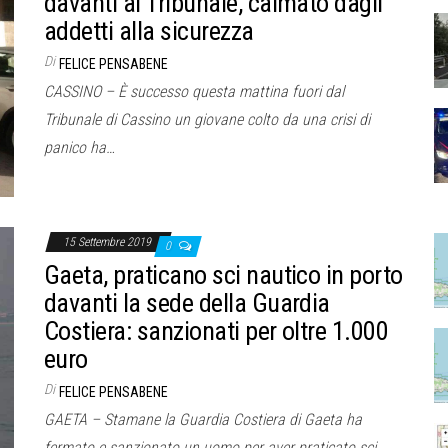
davanti al Tribunale, calmato dagli
addetti alla sicurezza
Di
FELICE PENSABENE
CASSINO – È successo questa mattina fuori dal
Tribunale di Cassino un giovane colto da una crisi di
panico ha…
15 Settembre 2019
0
Gaeta, praticano sci nautico in porto
davanti la sede della Guardia
Costiera: sanzionati per oltre 1.000
euro
Di
FELICE PENSABENE
GAETA – Stamane la Guardia Costiera di Gaeta ha
fermato e sanzionato un uomo per aver praticato sci