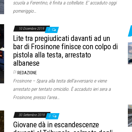
scuola a Ferentino, è finita a coltellate. E’ accaduto oggi
pomeriggio…
10 Dicembre 2019
0
Lite tra pregiudicati davanti ad un
bar di Frosinone finisce con colpo di
pistola alla testa, arrestato
albanese
Di
REDAZIONE
Frosinone – Spara alla testa dell’avversario e viene
arrestato per tentato omicidio. È accaduto ieri sera a
Frosinone, presso l’area…
30 Settembre 2019
0
Giovane dà in escandescenze