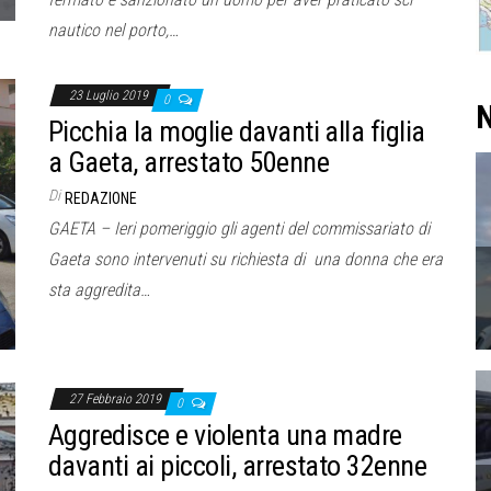
nautico nel porto,…
23 Luglio 2019
0
N
Picchia la moglie davanti alla figlia
a Gaeta, arrestato 50enne
Di
REDAZIONE
GAETA – Ieri pomeriggio gli agenti del commissariato di
Gaeta sono intervenuti su richiesta di una donna che era
sta aggredita…
27 Febbraio 2019
0
Aggredisce e violenta una madre
davanti ai piccoli, arrestato 32enne