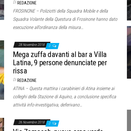
Di
REDAZIONE
FROSINONE – Poliziotti della Squadra Mobile e della
Squadra Volante della Questura di Frosinone hanno dato
esecuzione all’ordinanza della misura…
28 Novembre 2018
0
Mega zuffa davanti al bar a Villa
Latina, 9 persone denunciate per
rissa
Di
REDAZIONE
ATINA – Questa mattina i carabinieri di Atina insieme ai
colleghi della Stazione di Aquino, a conclusione specifica
attività info-investigativa, deferivano…
26 Novembre 2018
0