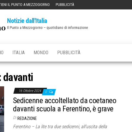
IENI IL PUNTO A MEZZOGIORNO
PUBBLICITÀ
Notizie dall'Italia
Il Punto a Mezzogiorno – quotidiano di informazione
IO
ITALIA
MONDO
PUBBLICITÀ
:
davanti
16 Ottobre 2024
0
Sedicenne accoltellato da coetaneo
davanti scuola a Ferentino, è grave
Di
REDAZIONE
Ferentino – La lite tra due sedicenni, all’uscita della