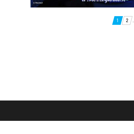
Paginazione
1
2
degli
articoli