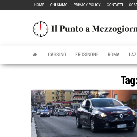
Vai
HOME
CHI SIAMO
PRIVACY POLICY
CONTATTI
SOST
al
contenuto
CASSINO
FROSINONE
ROMA
LAZ
Tag