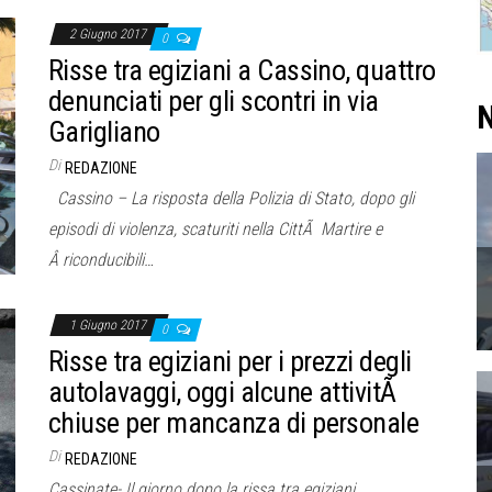
2 Giugno 2017
0
Risse tra egiziani a Cassino, quattro
denunciati per gli scontri in via
N
Garigliano
Di
REDAZIONE
Cassino – La risposta della Polizia di Stato, dopo gli
episodi di violenza, scaturiti nella CittÃ Martire e
Â riconducibili…
1 Giugno 2017
0
Risse tra egiziani per i prezzi degli
autolavaggi, oggi alcune attivitÃ
chiuse per mancanza di personale
Di
REDAZIONE
Cassinate- Il giorno dopo la rissa tra egiziani,