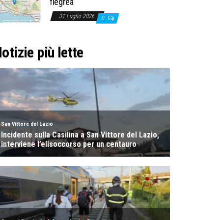
flegrea
31 Luglio 2026
0
otizie più lette