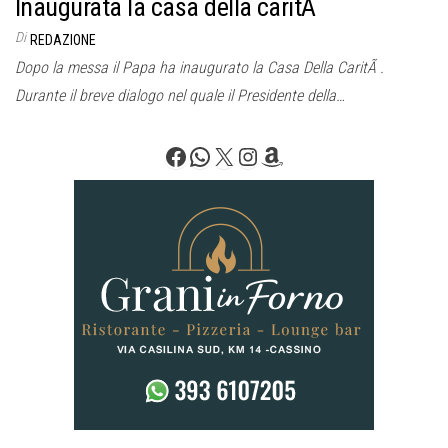
Inaugurata la casa della caritÃ
Di
REDAZIONE
Dopo la messa il Papa ha inaugurato la Casa Della CaritÃ .
Durante il breve dialogo nel quale il Presidente della…
Facebook
WhatsApp
X
Instagram
Amazon