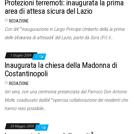
Protezioni terremoti: inaugurata la prima
area di attesa sicura del Lazio
Di
REDAZIONE
Con lâ€™inaugurazione in Largo Principe Umberto della la prima
delle â€œarea di attesaâ€ del Lazio, parte da Sora (Fr) il…
1 Giugno 2009
0
Inaugurata la chiesa della Madonna di
Costantinopoli
Di
REDAZIONE
Ieri sera, con una cerimonia presenziata dal Parroco Don Antonio
Molle, coadiuvato dallâ€™operosa collaborazione dei residenti che
hanno reso possibile…
24 Maggio 2009
1