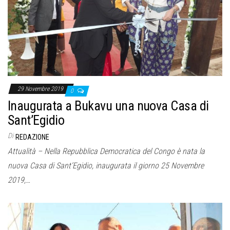
o
n
e
29 Novembre 2019
0
Inaugurata a Bukavu una nuova Casa di
Sant’Egidio
Di
REDAZIONE
Attualità – Nella Repubblica Democratica del Congo è nata la
nuova Casa di Sant’Egidio, inaugurata il giorno 25 Novembre
2019,…