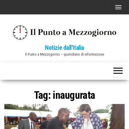
Vai
C
al
o
contenuto
m
m
u
Notizie dall'Italia
t
Il Punto a Mezzogiorno – quotidiano di informazione
a
n
a
v
i
Tag:
inaugurata
g
a
z
i