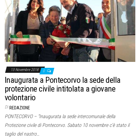
13 Novembre 2018
0
Inaugurata a Pontecorvo la sede della
protezione civile intitolata a giovane
volontario
Di
REDAZIONE
PONTECORVO – “Inaugurata la sede intercomunale della
Protezione civile di Pontecorvo. Sabato 10 novembre c’è stato il
taglio del nastro…