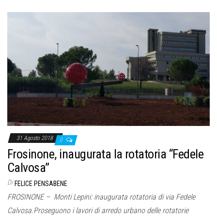
31 Agosto 2018
0
Frosinone, inaugurata la rotatoria “Fedele
Calvosa”
Di
FELICE PENSABENE
FROSINONE – Monti Lepini: inaugurata rotatoria di via Fedele
Calvosa.Proseguono i lavori di arredo urbano delle rotatorie