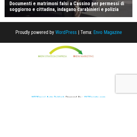
Proudly powered by
WordPress
|
Tema:
Envo Magazine
WP2Social Auto Publish
Powered By :
XYZScripts.com