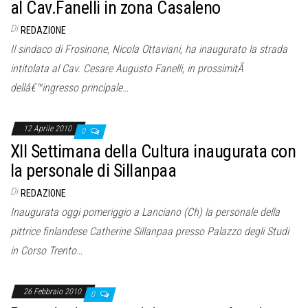
al Cav.Fanelli in zona Casaleno
Di
REDAZIONE
Il sindaco di Frosinone, Nicola Ottaviani, ha inaugurato la strada
intitolata al Cav. Cesare Augusto Fanelli, in prossimitÃ
dellâ€™ingresso principale…
12 Aprile 2010
0
XII Settimana della Cultura inaugurata con
la personale di Sillanpaa
Di
REDAZIONE
Inaugurata oggi pomeriggio a Lanciano (Ch) la personale della
pittrice finlandese Catherine Sillanpaa presso Palazzo degli Studi
in Corso Trento…
26 Febbraio 2010
0