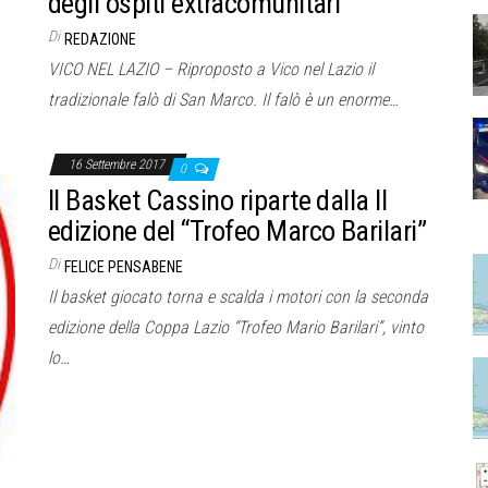
degli ospiti extracomunitari
Di
REDAZIONE
VICO NEL LAZIO – Riproposto a Vico nel Lazio il
tradizionale falò di San Marco. Il falò è un enorme…
16 Settembre 2017
0
Il Basket Cassino riparte dalla II
edizione del “Trofeo Marco Barilari”
Di
FELICE PENSABENE
Il basket giocato torna e scalda i motori con la seconda
edizione della Coppa Lazio “Trofeo Mario Barilari”, vinto
lo…