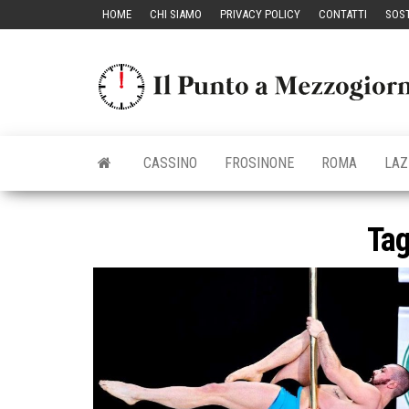
Vai
HOME
CHI SIAMO
PRIVACY POLICY
CONTATTI
SOST
al
contenuto
CASSINO
FROSINONE
ROMA
LAZ
Ta