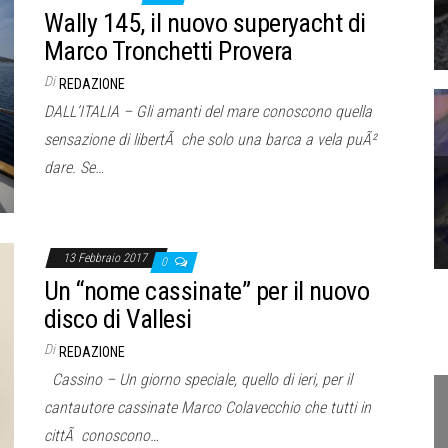
Wally 145, il nuovo superyacht di
Marco Tronchetti Provera
Di
REDAZIONE
DALL’ITALIA – Gli amanti del mare conoscono quella
sensazione di libertÃ che solo una barca a vela puÃ²
dare. Se…
13 Febbraio 2017
0
Un “nome cassinate” per il nuovo
disco di Vallesi
Di
REDAZIONE
Cassino – Un giorno speciale, quello di ieri, per il
cantautore cassinate Marco Colavecchio che tutti in
cittÃ conoscono…