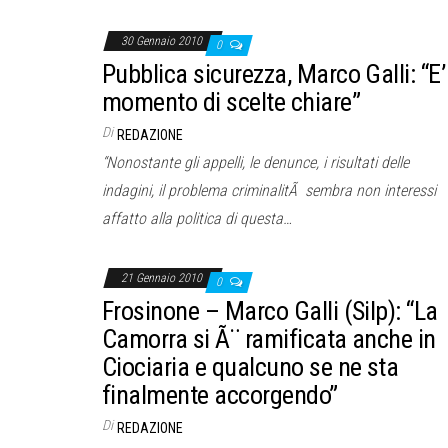
30 Gennaio 2010
0
Pubblica sicurezza, Marco Galli: “E’ 
momento di scelte chiare”
Di
REDAZIONE
“Nonostante gli appelli, le denunce, i risultati delle
indagini, il problema criminalitÃ sembra non interessi
affatto alla politica di questa…
21 Gennaio 2010
0
Frosinone – Marco Galli (Silp): “La
Camorra si Ã¨ ramificata anche in
Ciociaria e qualcuno se ne sta
finalmente accorgendo”
Di
REDAZIONE