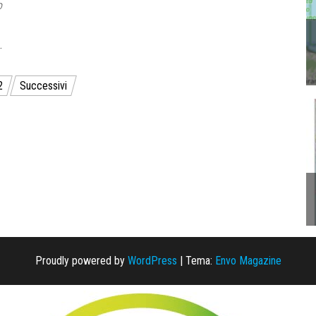
o
…
2
Successivi
Proudly powered by
WordPress
|
Tema:
Envo Magazine