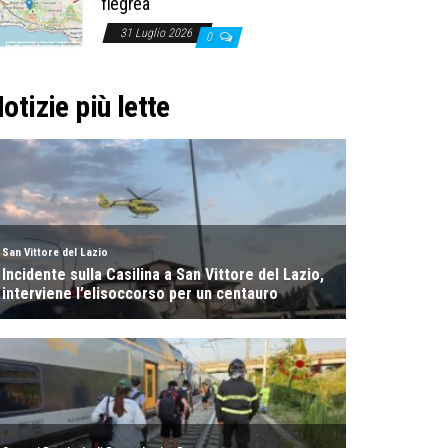
flegrea
31 Luglio 2026
0
otizie più lette