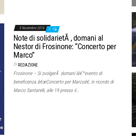
3 Novembre 2016
0
Note di solidarietÃ , domani al
Nestor di Frosinone: “Concerto per
Marco”
Di
REDAZIONE
Frosinone – Si svolgerÃ domani lâ€™evento di
beneficenza â€œConcerto per Marcoâ€, in ricordo di
Marco Santarelli, alle 19 presso il…