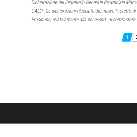
Dichiarazione del Segretario Generale Provinciale Marc
GALLI: “Le dichiarazioni rilasciate dal nuovo Prefetto di
Frosinone, relativamente alla necessitÃ di contrastare
Paginazione
1
degli
articoli