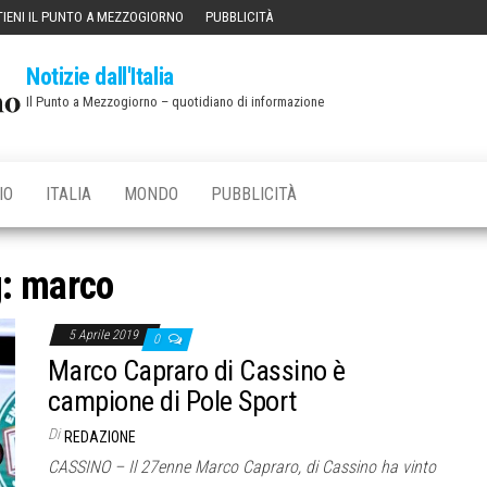
IENI IL PUNTO A MEZZOGIORNO
PUBBLICITÀ
Notizie dall'Italia
Il Punto a Mezzogiorno – quotidiano di informazione
IO
ITALIA
MONDO
PUBBLICITÀ
g:
marco
5 Aprile 2019
0
Marco Capraro di Cassino è
campione di Pole Sport
Di
REDAZIONE
CASSINO – Il 27enne Marco Capraro, di Cassino ha vinto