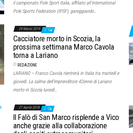
il campionato Pole Sport Italia, affiliato alI’international
Pole Sports Federation (IPSF), gareggiando…
29 Marzo 2019
0
Cacciatore morto in Scozia, la
prossima settimana Marco Cavola
torna a Lariano
Di
REDAZIONE
LARIANO – Franco Cavola rientrerà in Italia tra martedì e
giovedì. La salma dell’imprenditore 42enne di Lariano
morto in Scozia lunedì…
27 Aprile 2018
0
Il Falò di San Marco risplende a Vico
anche grazie alla collaborazione