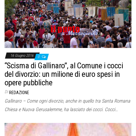
o
n
e
16 Giugno 2016
0
“Scisma di Gallinaro”, al Comune i cocci
del divorzio: un milione di euro spesi in
opere pubbliche
Di
REDAZIONE
Gallinaro – Come ogni divorzio, anche in quello tra Santa Romana
Chiesa e Nuova Gerusalemme, ha lasciato dei cocci. Cocci…