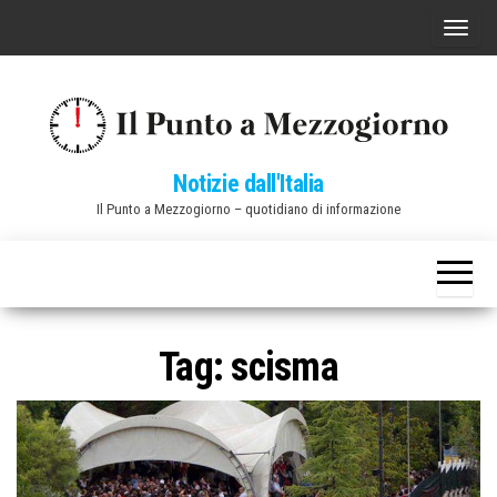
Vai
C
al
o
contenuto
m
m
u
Notizie dall'Italia
t
Il Punto a Mezzogiorno – quotidiano di informazione
a
n
a
v
i
Tag:
scisma
g
a
z
i