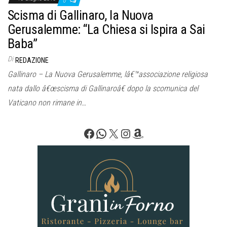
0
Scisma di Gallinaro, la Nuova
Gerusalemme: “La Chiesa si Ispira a Sai
Baba”
Di
REDAZIONE
Gallinaro – La Nuova Gerusalemme, lâ€™associazione religiosa
nata dallo â€œscisma di Gallinaroâ€ dopo la scomunica del
Vaticano non rimane in…
Facebook
WhatsApp
X
Instagram
Amazon