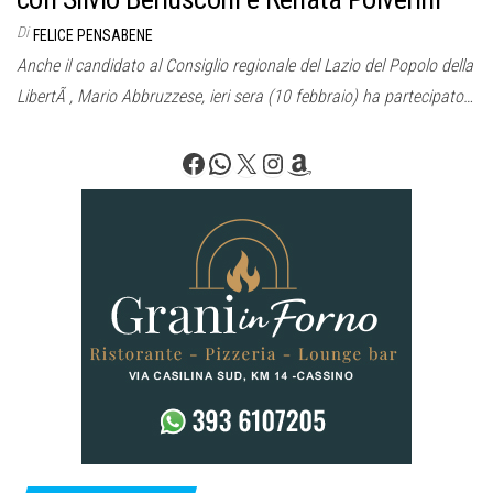
Di
FELICE PENSABENE
Anche il candidato al Consiglio regionale del Lazio del Popolo della
LibertÃ , Mario Abbruzzese, ieri sera (10 febbraio) ha partecipato…
Facebook
WhatsApp
X
Instagram
Amazon