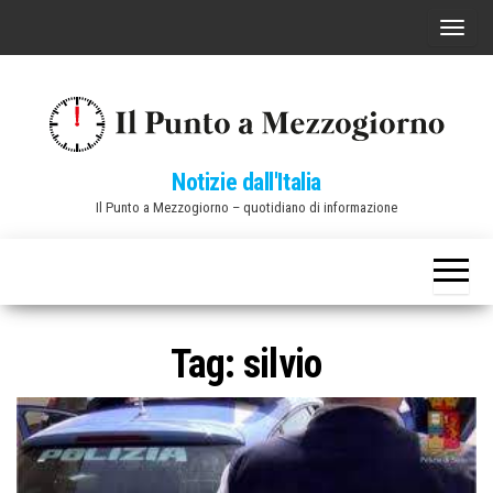
Vai
C
al
o
contenuto
m
m
u
Notizie dall'Italia
t
Il Punto a Mezzogiorno – quotidiano di informazione
a
n
a
v
i
Tag:
silvio
g
a
z
i