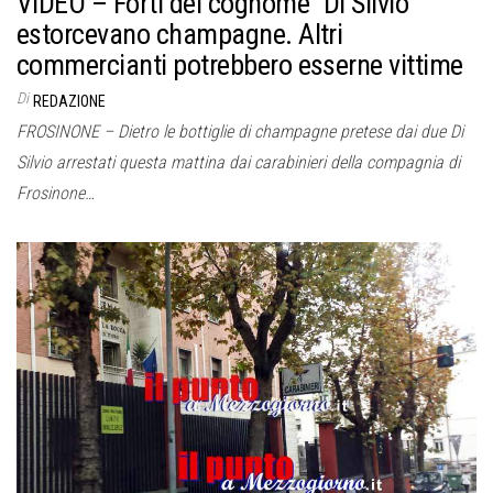
VIDEO – Forti del cognome “Di Silvio”
estorcevano champagne. Altri
commercianti potrebbero esserne vittime
Di
REDAZIONE
FROSINONE – Dietro le bottiglie di champagne pretese dai due Di
Silvio arrestati questa mattina dai carabinieri della compagnia di
Frosinone…