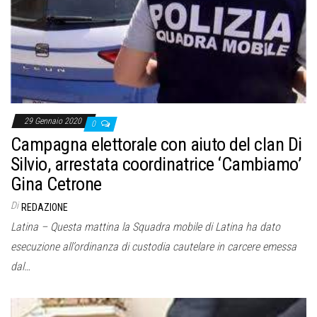
o
n
e
29 Gennaio 2020
0
Campagna elettorale con aiuto del clan Di
Silvio, arrestata coordinatrice ‘Cambiamo’
Gina Cetrone
Di
REDAZIONE
Latina – Questa mattina la Squadra mobile di Latina ha dato
esecuzione all’ordinanza di custodia cautelare in carcere emessa
dal…