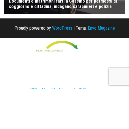
Proudly powered by
WordPress
|
Tema:
Envo Magazine
WP2Social Auto Publish
Powered By :
XYZScripts.com