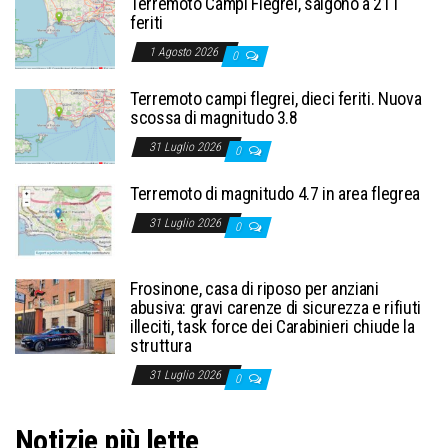
Terremoto Campi Flegrei, salgono a 21 i
feriti
1 Agosto 2026
0
Terremoto campi flegrei, dieci feriti. Nuova
scossa di magnitudo 3.8
31 Luglio 2026
0
Terremoto di magnitudo 4.7 in area flegrea
31 Luglio 2026
0
Frosinone, casa di riposo per anziani
abusiva: gravi carenze di sicurezza e rifiuti
illeciti, task force dei Carabinieri chiude la
struttura
31 Luglio 2026
0
Notizie più lette