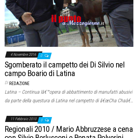
4 Novembre 2016
0
Sgomberato il campetto dei Di Silvio nel
campo Boario di Latina
Di
REDAZIONE
Latina – Continua lâ€™opera di abbattimento di manufatti abusivi
da parte della questura di Latina nel campetto di â€œCha Chaâ€…
11 Febbraio 2010
0
Regionali 2010 / Mario Abbruzzese a cena
con Silvio Berlusconi e Renata Polverini