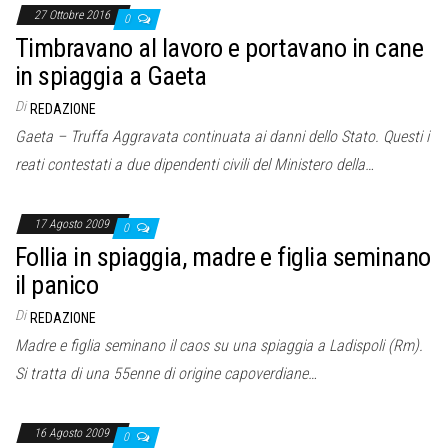
27 Ottobre 2016
0
Timbravano al lavoro e portavano in cane
in spiaggia a Gaeta
Di
REDAZIONE
Gaeta – Truffa Aggravata continuata ai danni dello Stato. Questi i
reati contestati a due dipendenti civili del Ministero della…
17 Agosto 2009
0
Follia in spiaggia, madre e figlia seminano
il panico
Di
REDAZIONE
Madre e figlia seminano il caos su una spiaggia a Ladispoli (Rm).
Si tratta di una 55enne di origine capoverdiane…
16 Agosto 2009
0