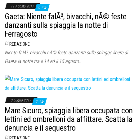
11 Agosto 2017
0
Gaeta: Niente falÃ², bivacchi, nÃ© feste
danzanti sulla spiaggia la notte di
Ferragosto
Di
REDAZIONE
Niente falÃ², bivacchi nÃ© feste danzanti sulle spiagge libere di
Gaeta la notte tra il 14 ed il 15 agosto…
3 Luglio 2017
0
Mare Sicuro, spiaggia libera occupata con
lettini ed ombrelloni da affittare. Scatta la
denuncia e il sequestro
Di
REDAZIONE