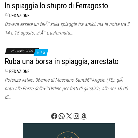
In spiaggia lo stupro di Ferragosto
Di
REDAZIONE
Doveva essere un falÃ² sulla spiaggia tra amici, ma la notte tra il
14 e 15 agosto, si Ã¨ trasformata…
25 Luglio 2009
0
Ruba una borsa in spiaggia, arrestato
Di
REDAZIONE
Potenza Attilio, 36enne di Mosciano Santâ€™Angelo (TE), giÃ
noto alle Forze dellâ€™Ordine per fatti di giustizia, alle ore 18.00
di…
Facebook
WhatsApp
X
Instagram
Amazon