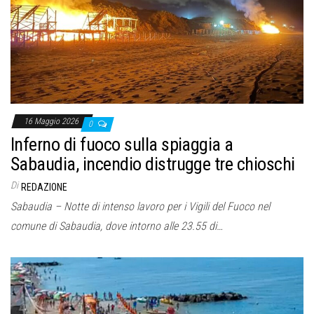
o
n
e
16 Maggio 2026
0
Inferno di fuoco sulla spiaggia a
Sabaudia, incendio distrugge tre chioschi
Di
REDAZIONE
Sabaudia – Notte di intenso lavoro per i Vigili del Fuoco nel
comune di Sabaudia, dove intorno alle 23.55 di…