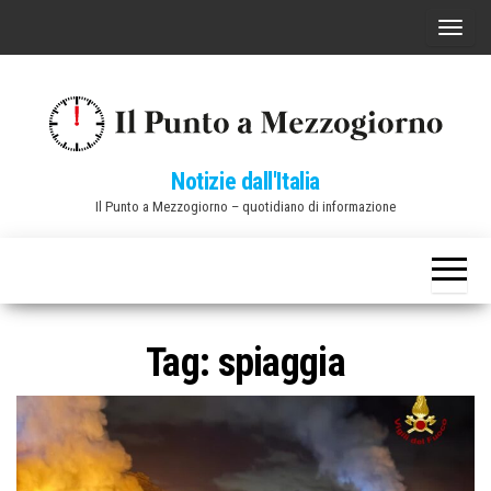
Vai
C
al
o
contenuto
m
m
u
Notizie dall'Italia
t
Il Punto a Mezzogiorno – quotidiano di informazione
a
n
a
v
i
Tag:
spiaggia
g
a
z
i