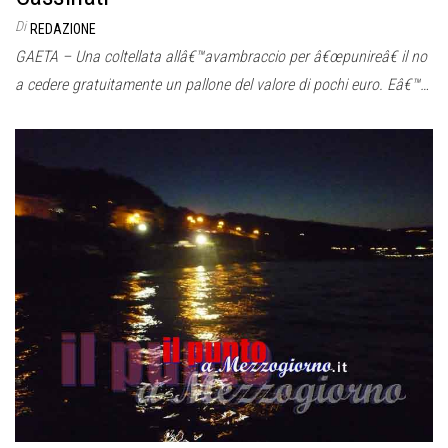
Di
REDAZIONE
GAETA – Una coltellata allâ€™avambraccio per â€œpunireâ€ il no
a cedere gratuitamente un pallone del valore di pochi euro. Eâ€™…