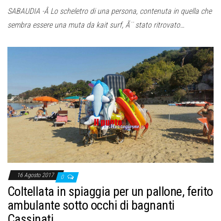
SABAUDIA -Â Lo scheletro di una persona, contenuta in quella che
sembra essere una muta da kait surf, Ã¨ stato ritrovato…
16 Agosto 2017
0
Coltellata in spiaggia per un pallone, ferito
ambulante sotto occhi di bagnanti
Cassinati