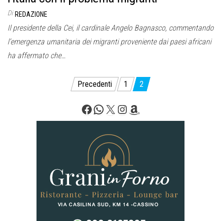
Di
REDAZIONE
Il presidente della Cei, il cardinale Angelo Bagnasco, commentando
l’emergenza umanitaria dei migranti proveniente dai paesi africani
ha affermato che…
Paginazione
Precedenti
1
2
degli
Facebook
WhatsApp
X
Instagram
Amazon
articoli