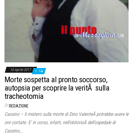
10 Aprile 2017
0
Morte sospetta al pronto soccorso,
autopsia per scoprire la veritÃ sulla
tracheotomia
Di
REDAZIONE
Cassino – Il mistero sulla morte di Dino ValenteÂ potrebbe avere le
ore contate. E’ in corso, infatti, nell’obitorioÂ dell’ospedale di
Cassino,…