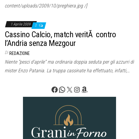
content/uploads/2009/10/preghiera.jpg /]
1 Aprile 2009
0
Cassino Calcio, match veritÃ contro
l’Andria senza Mezgour
Di
REDAZIONE
Niente “pesci d’aprile” ma ordinaria doppia seduta per gli azzurri di
mister Enzo Patania. La truppa cassinate ha effettuato, infatti,…
Facebook
WhatsApp
X
Instagram
Amazon