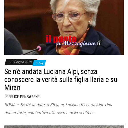
13 Giugno 2018
0
Se n’è andata Luciana Alpi, senza
conoscere la verità sulla figlia Ilaria e su
Miran
Di
FELICE PENSABENE
ROMA – Se n’è andata, a 85 anni, Luciana Riccardi Alpi. Una
donna forte, combattiva alla ricerca della verità e…