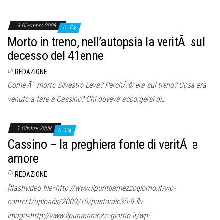
9 Dicembre 2009
0
Morto in treno, nell’autopsia la veritÃ sul
decesso del 41enne
Di
REDAZIONE
Come Ã¨ morto Silvestro Leva? PerchÃ© era sul treno? Cosa era
venuto a fare a Cassino? Chi doveva accorgersi di…
1 Ottobre 2009
0
Cassino – la preghiera fonte di veritÃ e
amore
Di
REDAZIONE
[flashvideo file=http://www.ilpuntoamezzogiorno.it/wp-
content/uploads/2009/10/pastorale30-9.flv
image=http://www.ilpuntoamezzogiorno.it/wp-