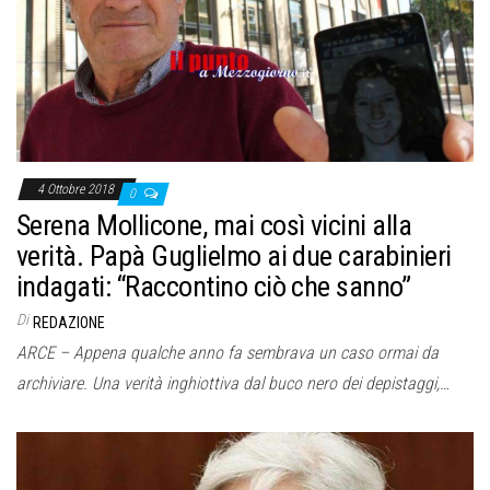
o
n
e
4 Ottobre 2018
0
Serena Mollicone, mai così vicini alla
verità. Papà Guglielmo ai due carabinieri
indagati: “Raccontino ciò che sanno”
Di
REDAZIONE
ARCE – Appena qualche anno fa sembrava un caso ormai da
archiviare. Una verità inghiottiva dal buco nero dei depistaggi,…