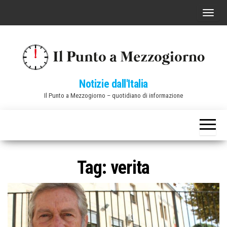
Vai
C
al
o
contenuto
m
m
u
Notizie dall'Italia
t
Il Punto a Mezzogiorno – quotidiano di informazione
a
n
a
v
i
Tag:
verita
g
a
z
i