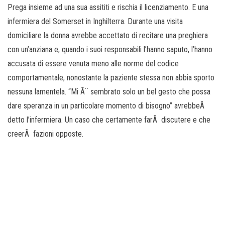
o
Prega insieme ad una sua assititi e rischia il licenziamento. E una
n
infermiera del Somerset in Inghilterra. Durante una visita
e
domiciliare la donna avrebbe accettato di recitare una preghiera
con un’anziana e, quando i suoi responsabili l’hanno saputo, l’hanno
accusata di essere venuta meno alle norme del codice
comportamentale, nonostante la paziente stessa non abbia sporto
nessuna lamentela. “Mi Ã¨ sembrato solo un bel gesto che possa
dare speranza in un particolare momento di bisogno” avrebbeÂ
detto l’infermiera. Un caso che certamente farÃ discutere e che
creerÃ fazioni opposte.