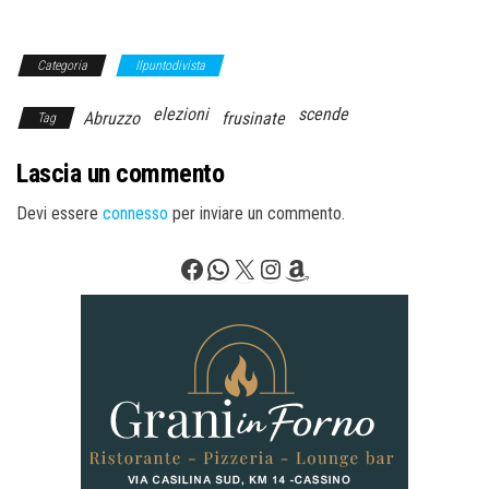
Categoria
Ilpuntodivista
elezioni
scende
Abruzzo
frusinate
Tag
Lascia un commento
Devi essere
connesso
per inviare un commento.
Facebook
WhatsApp
X
Instagram
Amazon