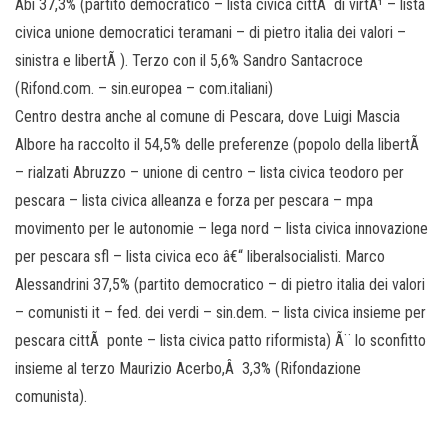
Abi 37,3% (partito democratico – lista civica cittÃ di virtÃ¹ – lista
civica unione democratici teramani – di pietro italia dei valori –
sinistra e libertÃ ). Terzo con il 5,6% Sandro Santacroce
(Rifond.com. – sin.europea – com.italiani)
Centro destra anche al comune di Pescara, dove Luigi Mascia
Albore ha raccolto il 54,5% delle preferenze (popolo della libertÃ
– rialzati Abruzzo – unione di centro – lista civica teodoro per
pescara – lista civica alleanza e forza per pescara – mpa
movimento per le autonomie – lega nord – lista civica innovazione
per pescara sfl – lista civica eco â€“ liberalsocialisti. Marco
Alessandrini 37,5% (partito democratico – di pietro italia dei valori
– comunisti it – fed. dei verdi – sin.dem. – lista civica insieme per
pescara cittÃ ponte – lista civica patto riformista) Ã¨ lo sconfitto
insieme al terzo Maurizio Acerbo,Â 3,3% (Rifondazione
comunista).