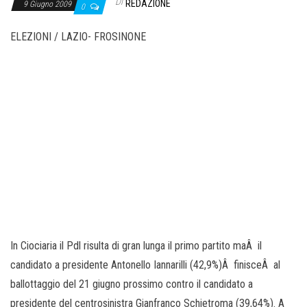
o
Di
REDAZIONE
9 Giugno 2009
0
n
ELEZIONI / LAZIO- FROSINONE
e
In Ciociaria il Pdl risulta di gran lunga il primo partito maÂ il
candidato a presidente Antonello Iannarilli (42,9%)Â finisceÂ al
ballottaggio del 21 giugno prossimo contro il candidato a
presidente del centrosinistra Gianfranco Schietroma (39,64%). A