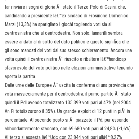
far rinviare i sogni di gloria Ã¨ stato il Terzo Polo di Casini, che,
candidando a presidente lâ€™ex sindaco di Frosinone Domenico
Marzi (13,3%) ha sparigliato i giochi togliendo voti sia al
centrosinistra che al centrodestra. Non solo: Iannarilli sembra
essere andato al di sotto del dato politico e questo significa che
gli sono mancati dei voti dal suo stesso schieramento. Ancora una
volta quindi il centrosinistra Ã¨ riuscito a ribaltare lâ€™handicap
sfavorevole del voto politico nelle elezioni amministrative tenendo
aperta la partita.
Dalle urne delle Europee Ã¨ uscita la conferma di una provincia che
vota massicciamente per il centrodestra: il primo partito Ã¨ stato
quindi il Pdl avendo totalizzato 135.399 voti pari al 47% (nel 2004
An Fi totalizzarono il 35%). Un grande exploit di 12 punti in piÃ¹ in
percentuale. Al secondo posto si Ã¨ piazzato il Pd, pur essendo
abbondantemente staccato, con 69.680 voti pari al 24,8% (-1,6%).
Al terzo si assesta lâ€™Udc con 23.844 voti pari allâ€™8,27%