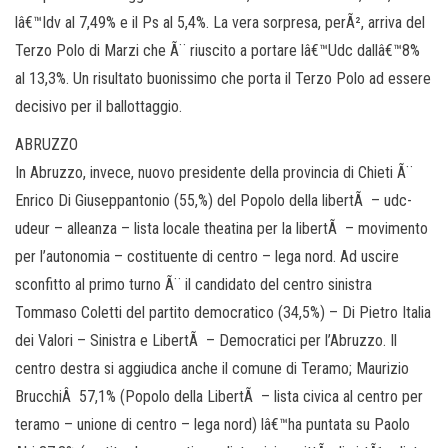
lâ€™Idv al 7,49% e il Ps al 5,4%. La vera sorpresa, perÃ², arriva del
Terzo Polo di Marzi che Ã¨ riuscito a portare lâ€™Udc dallâ€™8%
al 13,3%. Un risultato buonissimo che porta il Terzo Polo ad essere
decisivo per il ballottaggio.
ABRUZZO
In Abruzzo, invece, nuovo presidente della provincia di Chieti Ã¨
Enrico Di Giuseppantonio (55,%) del Popolo della libertÃ – udc-
udeur – alleanza – lista locale theatina per la libertÃ – movimento
per l’autonomia – costituente di centro – lega nord. Ad uscire
sconfitto al primo turno Ã¨ il candidato del centro sinistra
Tommaso Coletti del partito democratico (34,5%) – Di Pietro Italia
dei Valori – Sinistra e LibertÃ – Democratici per l’Abruzzo. Il
centro destra si aggiudica anche il comune di Teramo; Maurizio
BrucchiÂ 57,1% (Popolo della LibertÃ – lista civica al centro per
teramo – unione di centro – lega nord) lâ€™ha puntata su Paolo