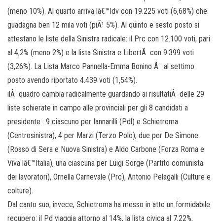
(meno 10%). Al quarto arriva lâ€™Idv con 19.225 voti (6,68%) che
guadagna ben 12 mila voti (piÃ¹ 5%). Al quinto e sesto posto si
attestano le liste della Sinistra radicale: il Prc con 12.100 voti, pari
al 4,2% (meno 2%) e la lista Sinistra e LibertÃ con 9.399 voti
(3,26%). La Lista Marco Pannella-Emma Bonino Ã¨ al settimo
posto avendo riportato 4.439 voti (1,54%).
ilÂ quadro cambia radicalmente guardando ai risultatiÂ delle 29
liste schierate in campo alle provinciali per gli 8 candidati a
presidente : 9 ciascuno per Iannarilli (Pdl) e Schietroma
(Centrosinistra), 4 per Marzi (Terzo Polo), due per De Simone
(Rosso di Sera e Nuova Sinistra) e Aldo Carbone (Forza Roma e
Viva lâ€™Italia), una ciascuna per Luigi Sorge (Partito comunista
dei lavoratori), Ornella Carnevale (Prc), Antonio Pelagalli (Culture e
colture).
Dal canto suo, invece, Schietroma ha messo in atto un formidabile
recupero: il Pd viaggia attorno al 14%, la lista civica al 7,22%,