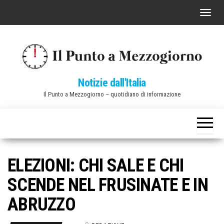
Vai
C
al
o
contenuto
m
m
u
Notizie dall'Italia
t
Il Punto a Mezzogiorno – quotidiano di informazione
a
n
a
v
i
ELEZIONI: CHI SALE E CHI
g
SCENDE NEL FRUSINATE E IN
a
z
ABRUZZO
i