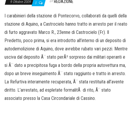
o
Di
REDAZIONE
9 Ottobre 2009
0
n
I carabinieri della stazione di Pontecorvo, collaborati da quelli della
e
stazione di Aquino, a Castrocielo hanno tratto in arresto per il reato
di furto aggravato Marco R., 23enne di Castrocielo (Fr). Il
Predetto, poco prima, si era introdotto all’interno di un deposito di
autodemolizione di Aquino, dove avrebbe rubato vari pezzi. Mentre
usciva dal deposito Ã¨ stato perÃ² sorpreso dai militari operanti e
si Ã¨ dato a precipitosa fuga a bordo della propria autovettura ma,
dopo un breve inseguimento Ã¨ stato raggiunto e tratto in arresto.
La Refurtiva interamente recuperata, Ã¨ stata restituita all’avente
diritto. L’arrestato, ad espletate formalitÃ di rito, Ã¨ stato
associato presso la Casa Circondariale di Cassino.