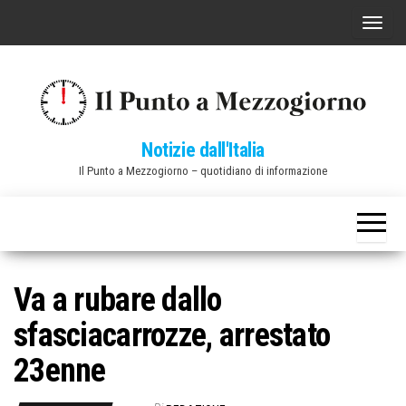
Vai
C
al
o
contenuto
m
m
u
Notizie dall'Italia
t
Il Punto a Mezzogiorno – quotidiano di informazione
a
n
a
v
i
Va a rubare dallo
g
sfasciacarrozze, arrestato
a
z
23enne
i