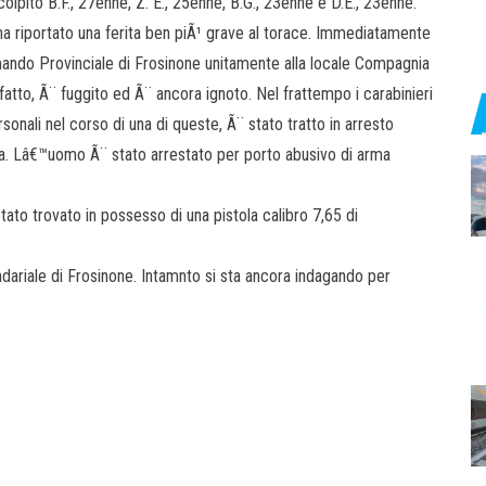
olpito B.F., 27enne, Z. E., 25enne, B.G., 23enne e D.E., 23enne.
 ha riportato una ferita ben piÃ¹ grave al torace. Immediatamente
mando Provinciale di Frosinone unitamente alla locale Compagnia
fatto, Ã¨ fuggito ed Ã¨ ancora ignoto. Nel frattempo i carabinieri
sonali nel corso di una di queste, Ã¨ stato tratto in arresto
ra. Lâ€™uomo Ã¨ stato arrestato per porto abusivo di arma
tato trovato in possesso di una pistola calibro 7,65 di
dariale di Frosinone. Intamnto si sta ancora indagando per