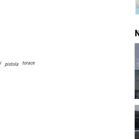
N
i
torace
pistola