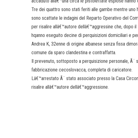
accaduto allâ€™una circa le pistolettate esplose hanno c
Tre dei quattro sono stati feriti alle gambe mentre uno
sono scattate le indagini del Reparto Operativo del Co
per risalire allâ€™autore dellâ€™aggressine che, dopo il 
hqanno eseguito decine di perquisizioni domiciliari e per
Andrea K, 32enne di origine albanese senza fissa dimo
comune da sparo clandestina e contraffatta.
Il prevenuto, sottoposto a perquisizione personale, Ã¨ s
fabbricazione cecoslovacca, completa di caricatore.
Lâ€™arrestato Ã¨ stato associato presso la Casa Circon
risalire allâ€™autore dellâ€™aggressione.