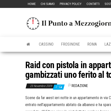
Vai
HOME
CHI SIAMO
PRIVACY POLICY
CONTATTI
SOST
al
contenuto
CASSINO
FROSINONE
ROMA
LAZ
Raid con pistola in appar
gambizzati uno ferito al t
Di
REDAZIONE
23 Novembre 2009
0
Scene da far west ieri notte in un appartamento in via
entrato nell’appartamento abitato da albanesi e ha sparat