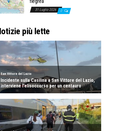
flegrea
31 Luglio 2026
0
otizie più lette