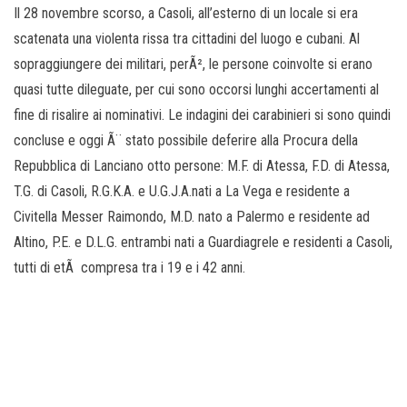
o
Il 28 novembre scorso, a Casoli, all’esterno di un locale si era
n
scatenata una violenta rissa tra cittadini del luogo e cubani. Al
e
sopraggiungere dei militari, perÃ², le persone coinvolte si erano
quasi tutte dileguate, per cui sono occorsi lunghi accertamenti al
fine di risalire ai nominativi. Le indagini dei carabinieri si sono quindi
concluse e oggi Ã¨ stato possibile deferire alla Procura della
Repubblica di Lanciano otto persone: M.F. di Atessa, F.D. di Atessa,
T.G. di Casoli, R.G.K.A. e U.G.J.A.nati a La Vega e residente a
Civitella Messer Raimondo, M.D. nato a Palermo e residente ad
Altino, P.E. e D.L.G. entrambi nati a Guardiagrele e residenti a Casoli,
tutti di etÃ compresa tra i 19 e i 42 anni.