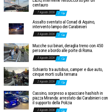
Lazio, interviene l’elisoccorso per un
centauro
7 Agosto 2026
0
Assalto sventato al Conad di Aquino,
intervento lampo dei Carabinieri
3 Agosto 2026
0
Mucche sui binari, deraglia treno con 450
persone a bordo alle porte di Roma.
3 Agosto 2026
0
Schianto tra autobus, camper e due auto,
cinque morti sulla ternana
2 Agosto 2026
0
Cassino, sorpreso a spacciare hashish in
piazza Miranda: arrestato dai Carabinieri con
il supporto della Polizia
2 Agosto 2026
0