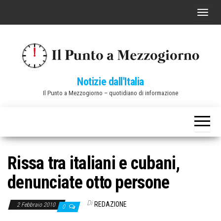
Vai
C
al
o
contenuto
m
m
u
Notizie dall'Italia
t
Il Punto a Mezzogiorno – quotidiano di informazione
a
n
a
v
i
Rissa tra italiani e cubani,
g
denunciate otto persone
a
z
Di
REDAZIONE
2 Febbraio 2010
0
i