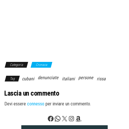
Categoria
Cronaca
denunciate
persone
cubani
italiani
rissa
Tag
Lascia un commento
Devi essere
connesso
per inviare un commento.
Facebook
WhatsApp
X
Instagram
Amazon