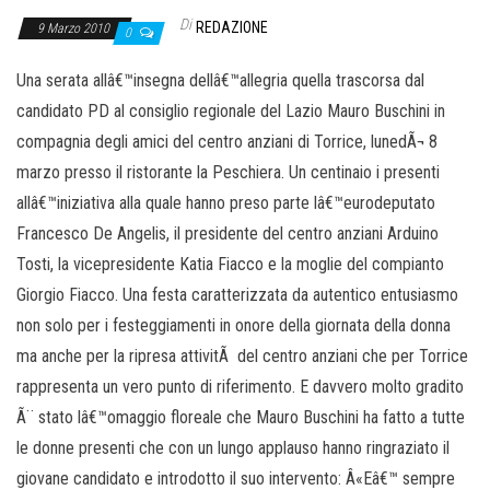
Di
REDAZIONE
9 Marzo 2010
0
Una serata allâ€™insegna dellâ€™allegria quella trascorsa dal
candidato PD al consiglio regionale del Lazio Mauro Buschini in
compagnia degli amici del centro anziani di Torrice, lunedÃ¬ 8
marzo presso il ristorante la Peschiera. Un centinaio i presenti
allâ€™iniziativa alla quale hanno preso parte lâ€™eurodeputato
Francesco De Angelis, il presidente del centro anziani Arduino
Tosti, la vicepresidente Katia Fiacco e la moglie del compianto
Giorgio Fiacco. Una festa caratterizzata da autentico entusiasmo
non solo per i festeggiamenti in onore della giornata della donna
ma anche per la ripresa attivitÃ del centro anziani che per Torrice
rappresenta un vero punto di riferimento. E davvero molto gradito
Ã¨ stato lâ€™omaggio floreale che Mauro Buschini ha fatto a tutte
le donne presenti che con un lungo applauso hanno ringraziato il
giovane candidato e introdotto il suo intervento: Â«Eâ€™ sempre