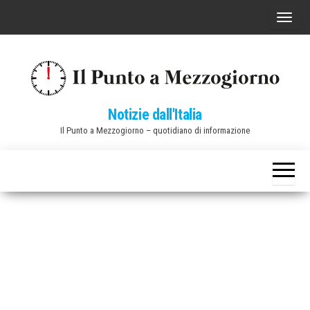
Vai
C
al
o
contenuto
m
m
u
Notizie dall'Italia
t
Il Punto a Mezzogiorno – quotidiano di informazione
a
n
a
v
i
g
a
z
i