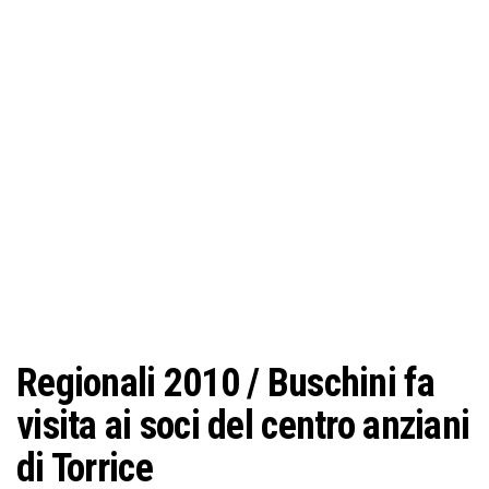
o
n
e
Regionali 2010 / Buschini fa
visita ai soci del centro anziani
di Torrice