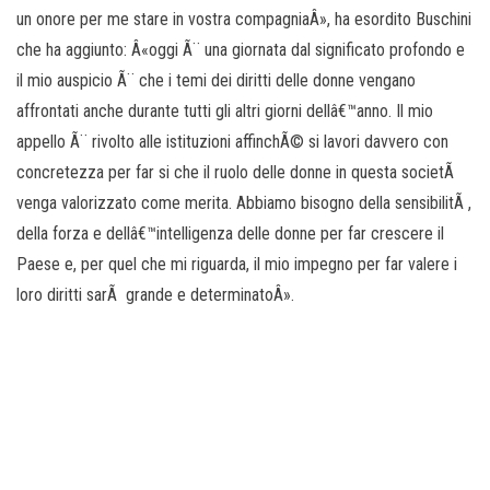
un onore per me stare in vostra compagniaÂ», ha esordito Buschini
che ha aggiunto: Â«oggi Ã¨ una giornata dal significato profondo e
il mio auspicio Ã¨ che i temi dei diritti delle donne vengano
affrontati anche durante tutti gli altri giorni dellâ€™anno. Il mio
appello Ã¨ rivolto alle istituzioni affinchÃ© si lavori davvero con
concretezza per far si che il ruolo delle donne in questa societÃ
venga valorizzato come merita. Abbiamo bisogno della sensibilitÃ ,
della forza e dellâ€™intelligenza delle donne per far crescere il
Paese e, per quel che mi riguarda, il mio impegno per far valere i
loro diritti sarÃ grande e determinatoÂ».