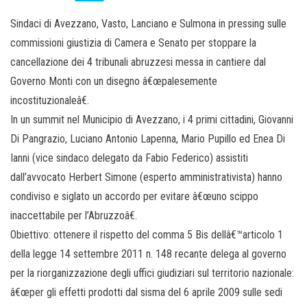
Sindaci di Avezzano, Vasto, Lanciano e Sulmona in pressing sulle
commissioni giustizia di Camera e Senato per stoppare la
cancellazione dei 4 tribunali abruzzesi messa in cantiere dal
Governo Monti con un disegno â€œpalesemente
incostituzionaleâ€.
In un summit nel Municipio di Avezzano, i 4 primi cittadini, Giovanni
Di Pangrazio, Luciano Antonio Lapenna, Mario Pupillo ed Enea Di
Ianni (vice sindaco delegato da Fabio Federico) assistiti
dall’avvocato Herbert Simone (esperto amministrativista) hanno
condiviso e siglato un accordo per evitare â€œuno scippo
inaccettabile per l’Abruzzoâ€.
Obiettivo: ottenere il rispetto del comma 5 Bis dellâ€™articolo 1
della legge 14 settembre 2011 n. 148 recante delega al governo
per la riorganizzazione degli uffici giudiziari sul territorio nazionale:
â€œper gli effetti prodotti dal sisma del 6 aprile 2009 sulle sedi