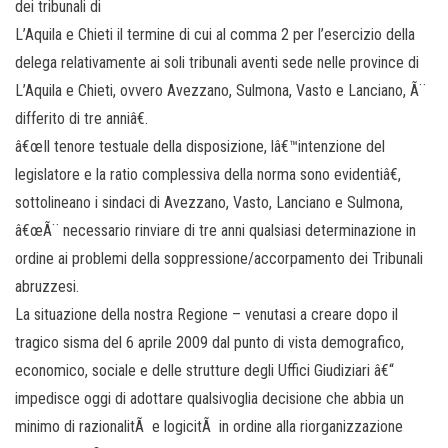
dei tribunali di
L’Aquila e Chieti il termine di cui al comma 2 per l’esercizio della
delega relativamente ai soli tribunali aventi sede nelle province di
L’Aquila e Chieti, ovvero Avezzano, Sulmona, Vasto e Lanciano, Ã¨
differito di tre anniâ€.
â€œIl tenore testuale della disposizione, lâ€™intenzione del
legislatore e la ratio complessiva della norma sono evidentiâ€,
sottolineano i sindaci di Avezzano, Vasto, Lanciano e Sulmona,
â€œÃ¨ necessario rinviare di tre anni qualsiasi determinazione in
ordine ai problemi della soppressione/accorpamento dei Tribunali
abruzzesi.
La situazione della nostra Regione – venutasi a creare dopo il
tragico sisma del 6 aprile 2009 dal punto di vista demografico,
economico, sociale e delle strutture degli Uffici Giudiziari â€“
impedisce oggi di adottare qualsivoglia decisione che abbia un
minimo di razionalitÃ e logicitÃ in ordine alla riorganizzazione