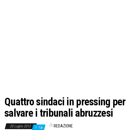
o
n
e
Quattro sindaci in pressing per
salvare i tribunali abruzzesi
Di
REDAZIONE
20 Luglio 2012
0