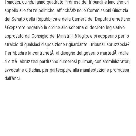
I sindaci, quindi, fanno quadrato in difesa dei tribunali e lanciano un
appello alle forze politiche, affinchÃ© nelle Commissioni Giustizia
del Senato della Repubblica e della Camera dei Deputati emettano
â€œparere negativo in ordine allo schema di decreto legislativo
approvato dal Consiglio dei Ministri il 6 luglio, e si adoperino per lo
stralcio di qualsiasi disposizione riguardante i tribunali abruzzesiâ€.
Per ribadire la contrarietÃ al disegno del governo martedÃ¬ dalle
4 cittÃ abruzzesi partiranno numerosi pullman, con amministratori,
avvocati e cittadini, per partecipare alla manifestazione promossa
dall’Anci.