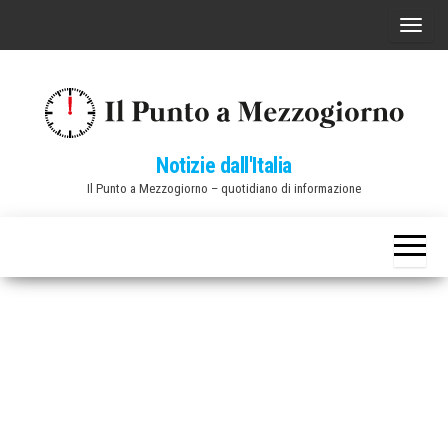
Vai
C
al
o
contenuto
m
m
u
Notizie dall'Italia
t
Il Punto a Mezzogiorno – quotidiano di informazione
a
n
a
v
i
g
a
z
i