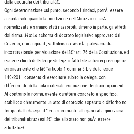
della geografia dei tribunaliâ€.
Ogni determinazione sul punto, secondo i sindaci, potrÃ essere
assunta solo quando la condizione dell’Abruzzo si sarÃ
normalizzata e saranno stati riassorbiti, almeno in parte, gli effetti
del sisma. â€œLo schema di decreto legislativo approvato dal
Governo, comunqueâ€, sottolineano, â€œÃ¨ palesemente
incostituzionale per violazione dellâ€™art. 76 della Costituzione, ed
eccede i limiti della legge-delega: infatti tale schema presuppone
erroneamente che lâ€™articolo 1 comma 5-bis della legge
148/2011 consenta di esercitare subito la delega, con
differimento della sola materiale esecuzione degli accorpamenti.
Al contrario la norma, avente carattere concreto e specifico,
stabilisce chiaramente un atto di esercizio separato e differito nel
tempo della delega â€“ con riferimento alla geografia giudiziaria
dei tribunali abruzzesi â€“ che allo stato non puÃ² essere
adottatoâ€.