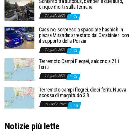
Schianto tra autobus, camper e due auto,
cinque morti sulla ternana
2 Agosto 2026
0
Cassino, sorpreso a spacciare hashish in
piazza Miranda: arrestato dai Carabinieri con
il supporto della Polizia
2 Agosto 2026
0
Terremoto Campi Flegrei, salgono a 21 i
feriti
1 Agosto 2026
0
Terremoto campi flegrei, dieci feriti. Nuova
scossa di magnitudo 3.8
31 Luglio 2026
0
Notizie più lette