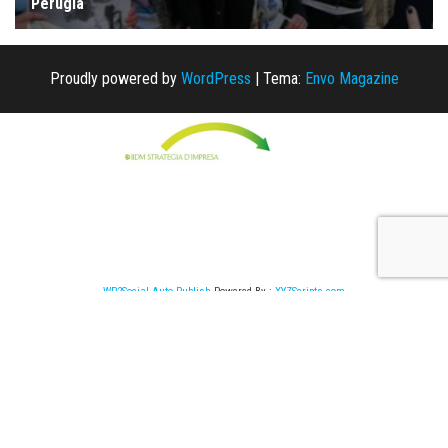
Proudly powered by
WordPress
|
Tema:
Envo Magazine
WP2Social Auto Publish
Powered By :
XYZScripts.com