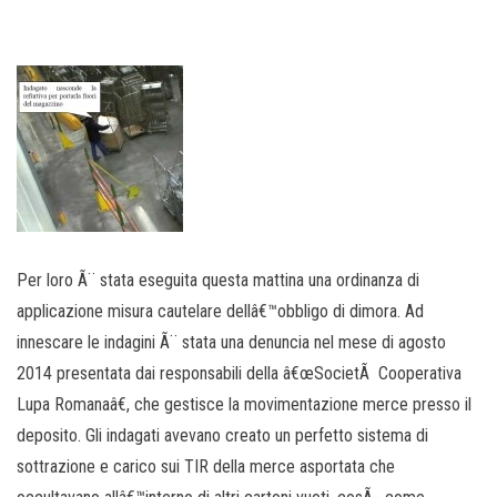
Per loro Ã¨ stata eseguita questa mattina una ordinanza di
applicazione misura cautelare dellâ€™obbligo di dimora. Ad
innescare le indagini Ã¨ stata una denuncia nel mese di agosto
2014 presentata dai responsabili della â€œSocietÃ Cooperativa
Lupa Romanaâ€, che gestisce la movimentazione merce presso il
deposito. Gli indagati avevano creato un perfetto sistema di
sottrazione e carico sui TIR della merce asportata che