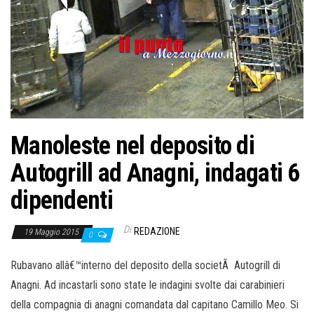
o
n
e
Manoleste nel deposito di
Autogrill ad Anagni, indagati 6
dipendenti
Di
REDAZIONE
19 Maggio 2015
0
Rubavano allâ€™interno del deposito della societÃ Autogrill di
Anagni. Ad incastarli sono state le indagini svolte dai carabinieri
della compagnia di anagni comandata dal capitano Camillo Meo. Si