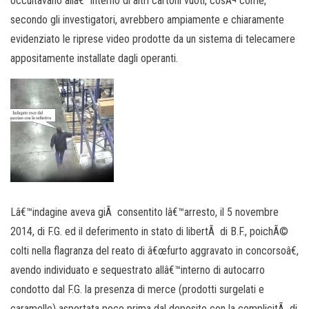
occultavano allâ€™interno di altri cartoni vuoti, cosÃ¬ come,
secondo gli investigatori, avrebbero ampiamente e chiaramente
evidenziato le riprese video prodotte da un sistema di telecamere
appositamente installate dagli operanti.
Lâ€™indagine aveva giÃ consentito lâ€™arresto, il 5 novembre
2014, di F.G. ed il deferimento in stato di libertÃ di B.F., poichÃ©
colti nella flagranza del reato di â€œfurto aggravato in concorsoâ€,
avendo individuato e sequestrato allâ€™interno di autocarro
condotto dal F.G. la presenza di merce (prodotti surgelati e
caramelle) asportata poco prima dal deposito con la complicitÃ di