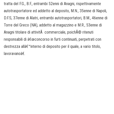
tratta del F.G., B.F., entrambi 52enni di Anagni, rispettivamente
autotrasportatore ed addetto al deposito, M.N., 35enne di Napoli,
D.F.S, 37enne di Alatri, entrambi autotrasportatori, B.M., 46enne di
Torre del Greco (NA), addetto al magazzino e M.R., 53enne di
Anagni titolare di attivitÃ commerciale, poichÃ© ritenuti
responsabili di â€œconcorso in furti continuati, perpetrati con
destrezza allâ€™interno di deposito per il quale, a vario titolo,
lavoravanoâ€.