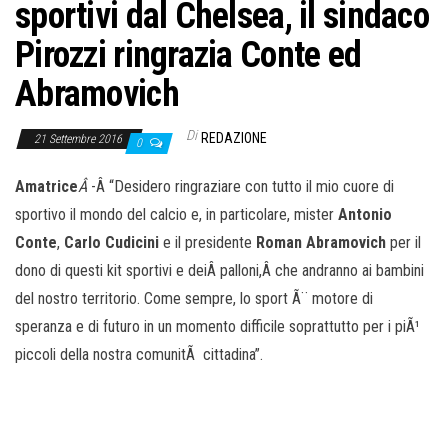
sportivi dal Chelsea, il sindaco
Pirozzi ringrazia Conte ed
Abramovich
Di
REDAZIONE
21 Settembre 2016
0
Amatrice
Â
-Â “Desidero ringraziare con tutto il mio cuore di
sportivo il mondo del calcio e, in particolare, mister
Antonio
Conte
,
Carlo Cudicini
e il presidente
Roman Abramovich
per il
dono di questi kit sportivi e deiÂ palloni,Â che andranno ai bambini
del nostro territorio. Come sempre, lo sport Ã¨ motore di
speranza e di futuro in un momento difficile soprattutto per i piÃ¹
piccoli della nostra comunitÃ cittadina”.