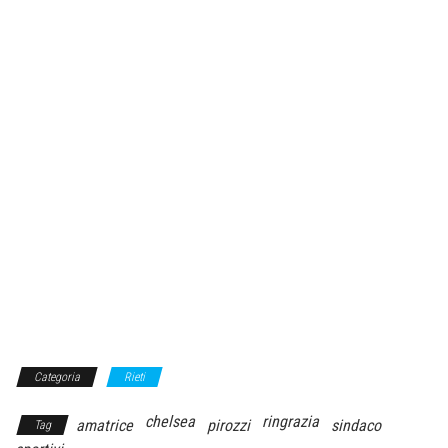
Categoria
Rieti
chelsea
ringrazia
amatrice
pirozzi
sindaco
Tag