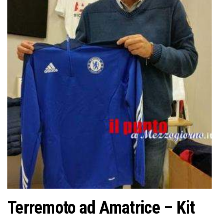
o
n
e
Terremoto ad Amatrice – Kit