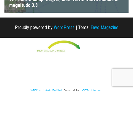
Proudly powered by
WordPress
|
Tema:
Envo Magazine
WP2Social Auto Publish
Powered By :
XYZScripts.com