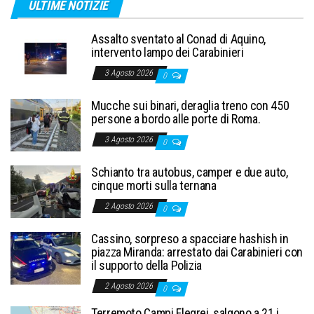
ULTIME NOTIZIE
Assalto sventato al Conad di Aquino,
intervento lampo dei Carabinieri
3 Agosto 2026
0
Mucche sui binari, deraglia treno con 450
persone a bordo alle porte di Roma.
3 Agosto 2026
0
Schianto tra autobus, camper e due auto,
cinque morti sulla ternana
2 Agosto 2026
0
Cassino, sorpreso a spacciare hashish in
piazza Miranda: arrestato dai Carabinieri con
il supporto della Polizia
2 Agosto 2026
0
Terremoto Campi Flegrei, salgono a 21 i