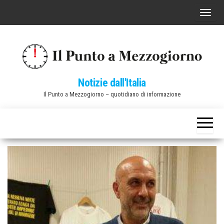
Vai
C
al
o
contenuto
m
m
u
Notizie dall'Italia
t
Il Punto a Mezzogiorno – quotidiano di informazione
a
n
a
v
i
g
a
z
i