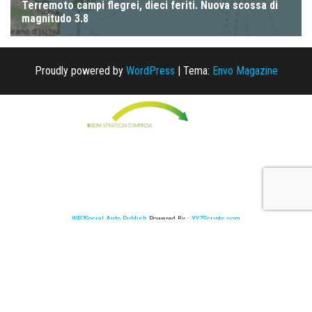
Proudly powered by
WordPress
|
Tema:
Envo Magazine
WP2Social Auto Publish
Powered By :
XYZScripts.com