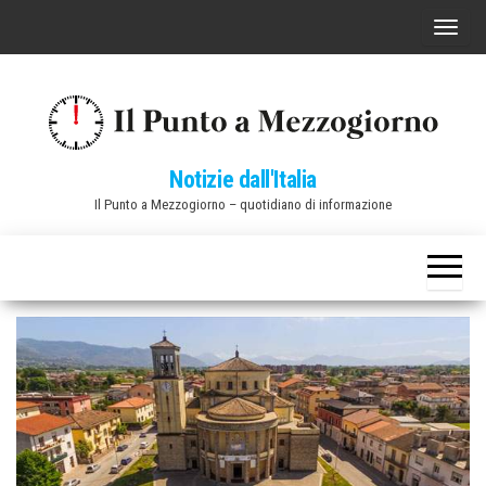
Vai
C
al
o
contenuto
m
m
u
Notizie dall'Italia
t
Il Punto a Mezzogiorno – quotidiano di informazione
a
n
a
v
i
g
a
z
i