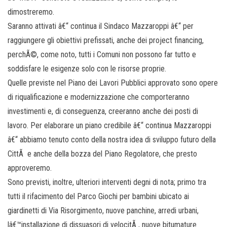
dimostreremo.
Saranno attivati â€“ continua il Sindaco Mazzaroppi â€“ per
raggiungere gli obiettivi prefissati, anche dei project financing,
perchÃ©, come noto, tutti i Comuni non possono far tutto e
soddisfare le esigenze solo con le risorse proprie.
Quelle previste nel Piano dei Lavori Pubblici approvato sono opere
di riqualificazione e modernizzazione che comporteranno
investimenti e, di conseguenza, creeranno anche dei posti di
lavoro. Per elaborare un piano credibile â€“ continua Mazzaroppi
â€“ abbiamo tenuto conto della nostra idea di sviluppo futuro della
CittÃ e anche della bozza del Piano Regolatore, che presto
approveremo.
Sono previsti, inoltre, ulteriori interventi degni di nota; primo tra
tutti il rifacimento del Parco Giochi per bambini ubicato ai
giardinetti di Via Risorgimento, nuove panchine, arredi urbani,
lâ€™installazione di dissuasori di velocitÃ , nuove bitumature