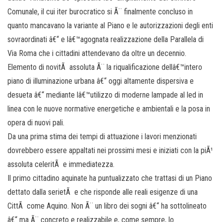
Comunale, il cui iter burocratico si Ã¨ finalmente concluso in
quanto mancavano la variante al Piano e le autorizzazioni degli enti
sovraordinati â€“ e lâ€™agognata realizzazione della Parallela di
Via Roma che i cittadini attendevano da oltre un decennio.
Elemento di novitÃ assoluta Ã¨ la riqualificazione dellâ€™intero
piano di illuminazione urbana â€“ oggi altamente dispersiva e
desueta â€“ mediante lâ€™utilizzo di moderne lampade al led in
linea con le nuove normative energetiche e ambientali e la posa in
opera di nuovi pali.
Da una prima stima dei tempi di attuazione i lavori menzionati
dovrebbero essere appaltati nei prossimi mesi e iniziati con la piÃ¹
assoluta celeritÃ e immediatezza.
Il primo cittadino aquinate ha puntualizzato che trattasi di un Piano
dettato dalla serietÃ e che risponde alle reali esigenze di una
CittÃ come Aquino. Non Ã¨ un libro dei sogni â€“ ha sottolineato
â€“ ma Ã¨ concreto e realizzabile e, come sempre, lo