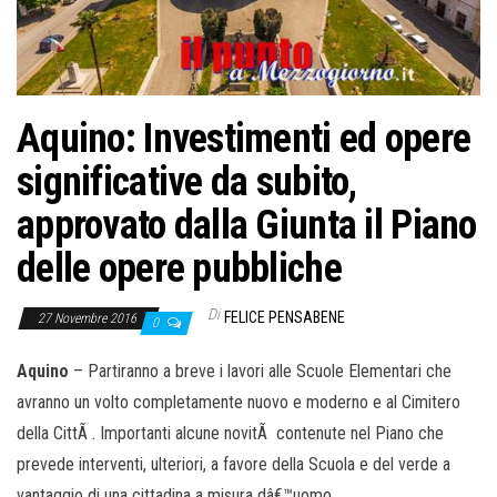
o
n
e
Aquino: Investimenti ed opere
significative da subito,
approvato dalla Giunta il Piano
delle opere pubbliche
Di
FELICE PENSABENE
27 Novembre 2016
0
Aquino
– Partiranno a breve i lavori alle Scuole Elementari che
avranno un volto completamente nuovo e moderno e al Cimitero
della CittÃ . Importanti alcune novitÃ contenute nel Piano che
prevede interventi, ulteriori, a favore della Scuola e del verde a
vantaggio di una cittadina a misura dâ€™uomo.