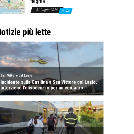
flegrea
31 Luglio 2026
0
otizie più lette