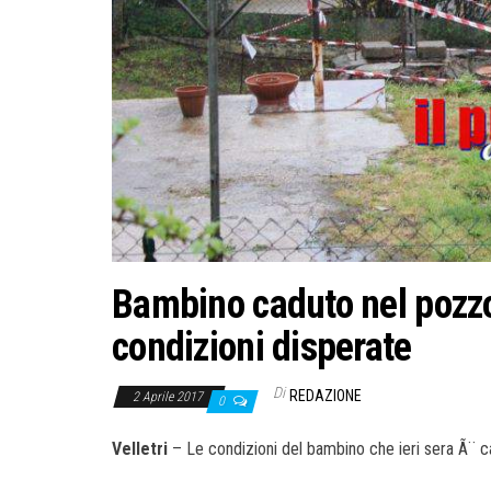
Bambino caduto nel pozzo 
condizioni disperate
Di
REDAZIONE
2 Aprile 2017
0
Velletri
– Le condizioni del bambino che ieri sera Ã¨ ca