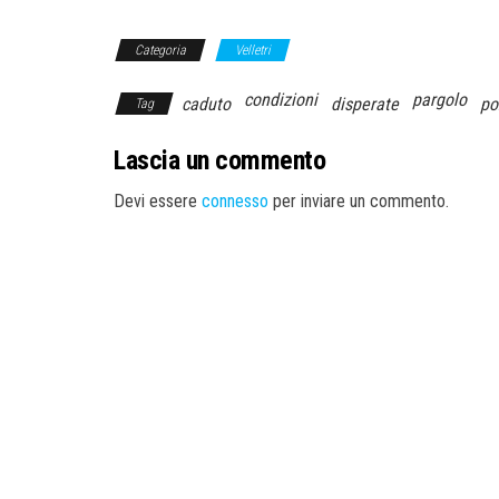
Categoria
Velletri
condizioni
pargolo
caduto
disperate
po
Tag
Lascia un commento
Devi essere
connesso
per inviare un commento.