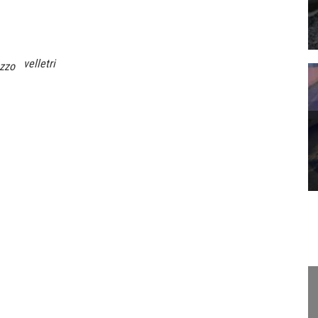
velletri
zzo