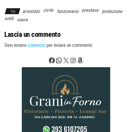
civile
prestava
arrestato
funzionario
protezione
Tag
soldi
usura
Lascia un commento
Devi essere
connesso
per inviare un commento.
Facebook
WhatsApp
X
Instagram
Amazon