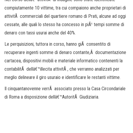
compiutamente 10 vittime, tra cui compaiono anche proprietari di
attivitÃ commerciali del quartiere romano di Prati, alcune ad oggi
cessate, alle quali lo stesso ha concesso in piÃ¹ tempi somme di
denaro con tassi usurai anche del 40%.
Le perquisizioni, tuttora in corso, hanno giÃ consentito di
recuperare ingenti somme di denaro contante,Â documentazione
cartacea, dispositivi mobili e materiale informatico contenenti la
contabilitÃ dellâ€™illecita attivitÃ , che verranno analizzati per
meglio delineare il giro usuraio e identificare le restanti vittime.
Il cinquantanovenne verrÃ associato presso la Casa Circondariale
di Roma a disposizione dellâ€™AutoritÃ Giudiziaria.