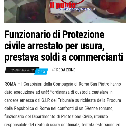
o
n
e
Funzionario di Protezione
civile arrestato per usura,
prestava soldi a commercianti
Di
REDAZIONE
18 Gennaio 2018
0
ROMA
– I Carabinieri della Compagnia di Roma San Pietro hanno
dato esecuzione ad unâ€™ordinanza di custodia cautelare in
carcere emessa dal G.I.P. del Tribunale su richiesta della Procura
della Repubblica di Roma nei confronti di un 59enne romano,
funzionario del Dipartimento di Protezione Civile, ritenuto
responsabile del reato di usura continuata, tentata estorsione ed