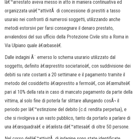
lâ€™arrestato aveva messo in atto in maniera continuativa ed
organizzata unâ€™attivitÃ di concessione di prestiti a tasso
usuraio nei confronti di numerosi soggetti, utilizzando anche
metodi estorsivi per farsi consegnare il denaro prestato,
avvalendosi del suo ufficio della Protezione Civile sito a Roma in
Via Ulpiano quale â€œbaseâ€.
Dalle indagini Ã¨ emerso lo schema usurario utilizzato dal
soggetto, definito â€œprestito societarioâ€, con suddivisione dei
debiti su rate costanti a 20 settimane e il pagamento tramite il
metodo del cosiddetto â€œprestito a fermoâ€, con â€œmulteâ€
pari al 10% della rata in caso di mancato pagamento da parte della
vittima, al solo fine di poterla far slittare allungando cosÃ¬ il
periodo per lâ€™estinzione del debito (c.d. rendita perpetua), e
che si rivolgeva a un vasto pubblico, tanto da portarlo a parlare di
una â€œsquadraâ€ e â€œlista dâ€™attesaâ€ di oltre 50 persone.
Nel corso dellâ€™attivitÃ di indagine sono state identificate