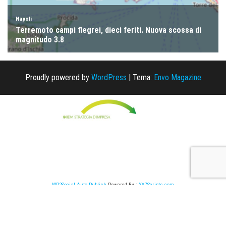
Proudly powered by
WordPress
|
Tema:
Envo Magazine
WP2Social Auto Publish
Powered By :
XYZScripts.com