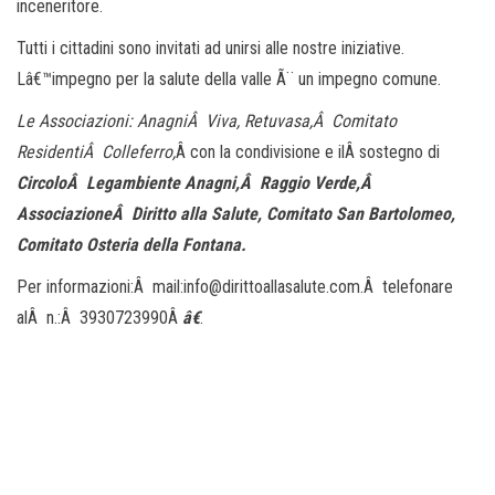
inceneritore.
Tutti i cittadini sono invitati ad unirsi alle nostre iniziative.
Lâ€™impegno per la salute della valle Ã¨ un impegno comune.
Le Associazioni: AnagniÂ Viva, Retuvasa,Â Comitato
ResidentiÂ Colleferro,
Â con la condivisione e ilÂ sostegno di
CircoloÂ Legambiente Anagni,Â Raggio Verde,Â
AssociazioneÂ Diritto alla Salute, Comitato San Bartolomeo,
Comitato Osteria della Fontana.
Per informazioni:Â mail:info@dirittoallasalute.com.Â telefonare
alÂ n.:Â 3930723990Â
â€
.