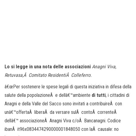
Lo si legge in una nota delle associazioni
Anagni Viva,
Retuvasa,Â Comitato ResidentiÂ Colleferro.
â€œPer sostenere le spese legali di questa iniziativa in difesa della
salute della popolazioneÂ e dellâ€™ambiente
di tutti
, i cittadini di
Anagni e della Valle del Sacco sono invitati a contribuireÂ con
unâ€™offertaÂ liberaÂ da versare sulÂ contoÂ correnteÂ
dellâ€™ associazioneÂ Anagni Viva c/oÂ Bancanagni. Codice
ibanÂ it96x0834474290000001848050 con laÂ causale: no