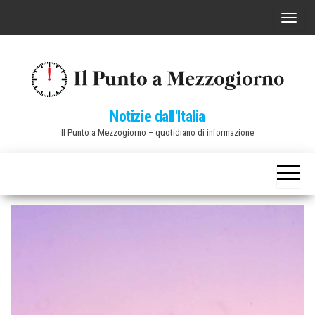
Vai
C
al
o
contenuto
m
m
u
Notizie dall'Italia
t
Il Punto a Mezzogiorno – quotidiano di informazione
a
n
a
v
i
g
a
z
i