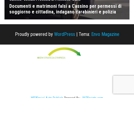
Proudly powered by
WordPress
|
Tema:
Envo Magazine
WP2Social Auto Publish
Powered By :
XYZScripts.com