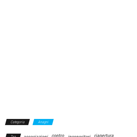
Categoria
Anagni
contro
riapertura
associazioni
inceneritori
Tag