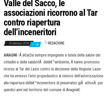
Valle del Sacco, le
associazioni ricorrono al Tar
contro riapertura
dell’inceneritori
Di
REDAZIONE
10 Gennaio 2018
0
ANAGNI
-Â â€œDa sempre impegnate a tutela della salute dei
cittadini e della salubritÃ dellâ€™ambiente, Â hanno promosso
ricorso al Tar del Lazio contro la decisione della Regione Lazio
che ha emesso l’atto propedeutico al rinnovo dell’autorizzazione
alla riapertura dellâ€™inceneritore di pneumatici giÃ attivoÂ per
quindici anni nel territorio del comune di Anagniâ€.